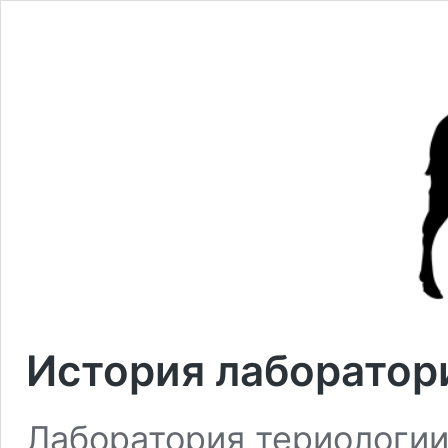
История лаборатор
Лаборатория териологии