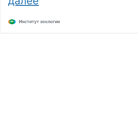
далее
лаборатории
териологии
Институт зоологии