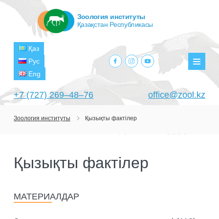
Зоология институты
Қазақстан Республикасы
Қаз
facebook.com
instagram.com
youtube.com
Рус
Мәзір
Eng
+7 (727) 269‒48‒76
office@zool.kz
Зоология институты
Қызықты фактілер
БАСТЫ
ИНСТИТУТ ТУРАЛЫ
Қызықты фактілер
МАҚСАТТАРЫ МЕН МІНДЕТТЕРІ
БӨЛІМШЕЛЕР
БАСШЫЛЫҚ
ЗЕРТХАНАЛАР
ЖОБАЛАР
МАТЕРИАЛДАР
ҚҰРЫЛЫМЫ
ТЕРОЛОГИЯ ЗЕРТХАНАСЫ
ҒЫЛЫМИ-ЗЕРТТЕУ ОРТАЛЫҚТАРЫ
АҒЫМДАҒЫ ЖОБАЛАР
БАСЫЛЫМДАР