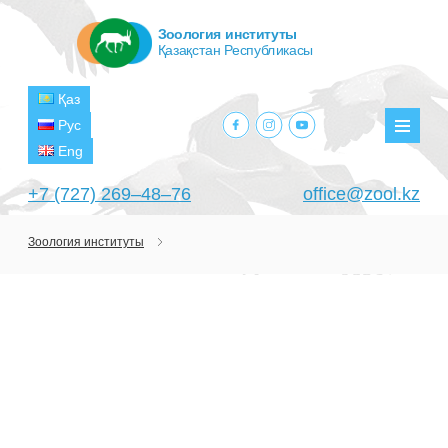
Зоология институты
Қазақстан Республикасы
Қаз
facebook.com
instagram.com
youtube.com
Рус
Мәзір
Eng
+7 (727) 269‒48‒76
office@zool.kz
Зоология институты
БАСТЫ
ИНСТИТУТ ТУРАЛЫ
МАҚСАТТАРЫ МЕН МІНДЕТТЕРІ
БӨЛІМШЕЛЕР
БАСШЫЛЫҚ
ЗЕРТХАНАЛАР
ЖОБАЛАР
ҚҰРЫЛЫМЫ
ТЕРОЛОГИЯ ЗЕРТХАНАСЫ
ҒЫЛЫМИ-ЗЕРТТЕУ ОРТАЛЫҚТАРЫ
АҒЫМДАҒЫ ЖОБАЛАР
БАСЫЛЫМДАР