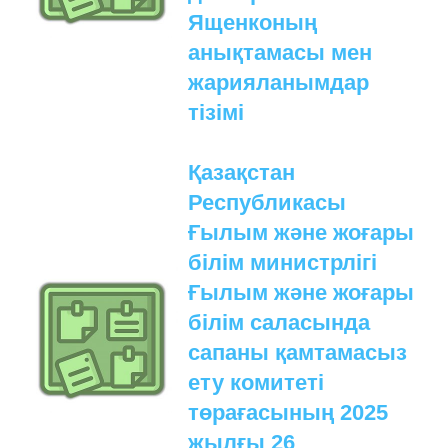
Ященконың
анықтамасы мен
жарияланымдар
тізімі
Қазақстан
Республикасы
Ғылым және жоғары
білім министрлігі
Ғылым және жоғары
білім саласында
сапаны қамтамасыз
ету комитеті
төрағасының 2025
жылғы 26