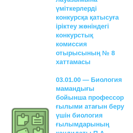
үміткерлерді
конкурсқа қатысуға
іріктеу жөніндегі
конкурстық
комиссия
отырысының № 8
хаттамасы
03.01.00 — Биология
мамандығы
бойынша профессор
ғылыми атағын беру
үшін биология
ғылымдарының