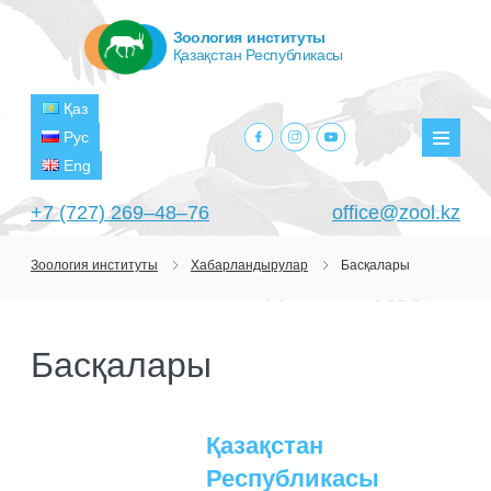
Зоология институты
Қазақстан Республикасы
Қаз
facebook.com
instagram.com
youtube.com
Рус
Мәзір
Eng
+7 (727) 269‒48‒76
office@zool.kz
Зоология институты
Хабарландырулар
Басқалары
БАСТЫ
ИНСТИТУТ ТУРАЛЫ
Басқалары
МАҚСАТТАРЫ МЕН МІНДЕТТЕРІ
БӨЛІМШЕЛЕР
БАСШЫЛЫҚ
ЗЕРТХАНАЛАР
ЖОБАЛАР
Қазақстан
ҚҰРЫЛЫМЫ
ТЕРОЛОГИЯ ЗЕРТХАНАСЫ
ҒЫЛЫМИ-ЗЕРТТЕУ ОРТАЛЫҚТАРЫ
Республикасы
АҒЫМДАҒЫ ЖОБАЛАР
БАСЫЛЫМДАР