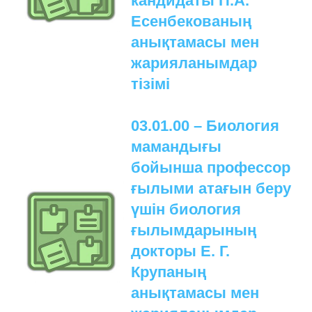
кандидаты П.А.
Есенбекованың
анықтамасы мен
жарияланымдар
тізімі
03.01.00 – Биология
мамандығы
бойынша профессор
ғылыми атағын беру
үшін биология
ғылымдарының
докторы Е. Г.
Крупаның
анықтамасы мен