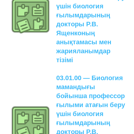
үшін биология
БИОЛОГИЯЛЫҚ НЕГІЗДЕМЕЛЕРДІ
ДАЙЫНДАУ
ғылымдарының
ТРЕНИНГТЕР МЕН СЕМИНАРЛАР,
докторы Р.В.
ДАЛАЛЫҚ ЭКСКУРСИЯЛАР
Ященконың
ҰЙЫМДАСТЫРУ
анықтамасы мен
ДАЛАЛЫҚ ТӘЖІРИБЕЛЕРДІ,
жарияланымдар
ТАҒЫЛЫМДАМАЛАРДЫ
ҰЙЫМДАСТЫРУ
тізімі
03.01.00 — Биология
мамандығы
бойынша профессор
ғылыми атағын беру
үшін биология
ғылымдарының
докторы Р.В.