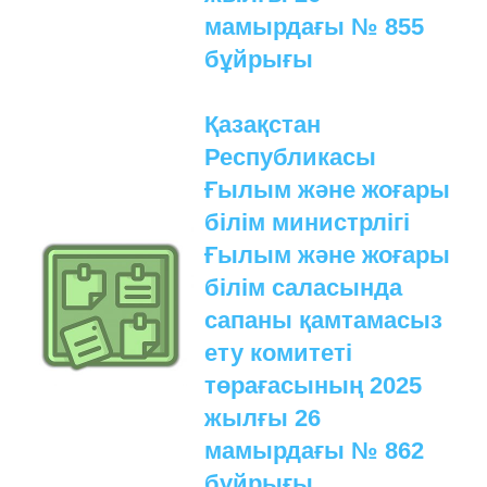
мамырдағы № 855
бұйрығы
Қазақстан
Республикасы
Ғылым және жоғары
білім министрлігі
Ғылым және жоғары
білім саласында
сапаны қамтамасыз
ету комитеті
төрағасының 2025
жылғы 26
мамырдағы № 862
бұйрығы