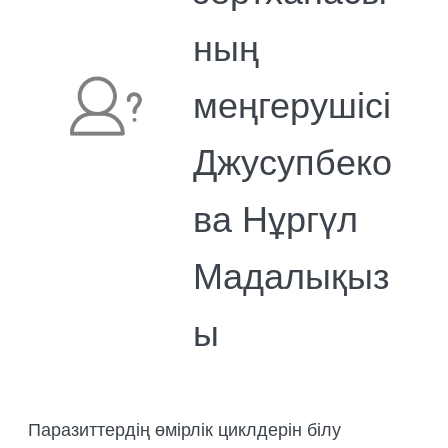
БИОЛОГИЯЛЫҚ НЕГІЗДЕМЕЛЕРДІ
ның
ДАЙЫНДАУ
ТРЕНИНГТЕР МЕН СЕМИНАРЛАР,
меңгерушісі
ДАЛАЛЫҚ ЭКСКУРСИЯЛАР
ҰЙЫМДАСТЫРУ
Джусупбеко
ДАЛАЛЫҚ ТӘЖІРИБЕЛЕРДІ,
ТАҒЫЛЫМДАМАЛАРДЫ
ҰЙЫМДАСТЫРУ
ва Нұргүл
Мадалықыз
ы
Паразиттердің өмірлік циклдерін білу