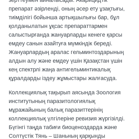
зерттеумен айналысады. Акарицидтік
препарат әзірленді, оның әсер ету ұзақтығы,
тиімділігі бойынша артықшылығы бар, бұл
қолданылатын ұқсас препараттармен
салыстырғанда жануарларды кенеге қарсы
емдеу санын азайтуға мүмкіндік береді.
Жануарлардың аралас гельминтоздарының
алдын алу және емдеу үшін Қазақстан үшін
кең спектрлі жаңа антигельминтикалық
құралдарды іздеу жұмыстары жалғасуда.
Коллекциялық тақырып аясында Зоология
институтының паразитологиялық
мұражайының балық паразиттерінің
коллекциялық үлгілеріне ревизия жүргізілді.
Бүгінгі таңда табиғи биоценоздарда және
Солтүстік Тянь – Шаньның қарқынды