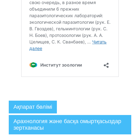
Ақпарат бөлімі
Арахнология және басқа омыртқасыздар
Әкімші
зертханасы
11.04.2024