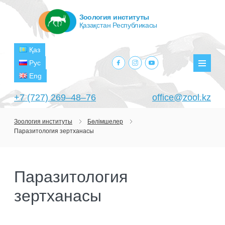
Зоология институты
Қазақстан Республикасы
Қаз
facebook.com
instagram.com
youtube.com
Рус
Мәзір
Eng
+7 (727) 269‒48‒76
office@zool.kz
Зоология институты
Бөлімшелер
Паразитология зертханасы
БАСТЫ
ИНСТИТУТ ТУРАЛЫ
Паразитология
МАҚСАТТАРЫ МЕН МІНДЕТТЕРІ
БӨЛІМШЕЛЕР
зертханасы
БАСШЫЛЫҚ
ЗЕРТХАНАЛАР
ЖОБАЛАР
ҚҰРЫЛЫМЫ
ТЕРОЛОГИЯ ЗЕРТХАНАСЫ
ҒЫЛЫМИ-ЗЕРТТЕУ ОРТАЛЫҚТАРЫ
АҒЫМДАҒЫ ЖОБАЛАР
БАСЫЛЫМДАР