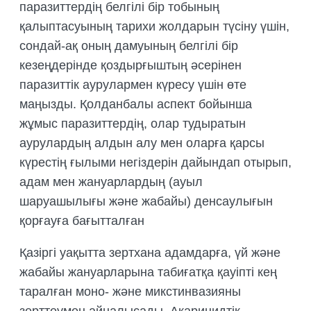
паразиттердің белгілі бір тобының
қалыптасуының тарихи жолдарын түсіну үшін,
сондай-ақ оның дамуының белгілі бір
кезеңдерінде қоздырғыштың әсерінен
паразиттік аурулармен күресу үшін өте
маңызды. Қолданбалы аспект бойынша
жұмыс паразиттердің, олар тудыратын
аурулардың алдын алу мен оларға қарсы
күрестің ғылыми негіздерін дайындап отырып,
адам мен жануарлардың (ауыл
шаруашылығы және жабайы) денсаулығын
қорғауға бағытталған
Қазіргі уақытта зертхана адамдарға, үй және
жабайы жануарларына табиғатқа қауіпті кең
таралған моно- және микстинвазияны