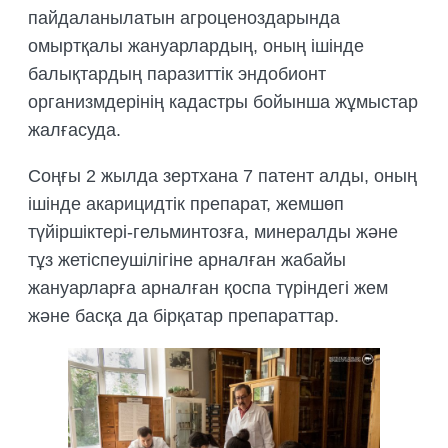
пайдаланылатын агроценоздарында
омыртқалы жануарлардың, оның ішінде
балықтардың паразиттік эндобионт
организмдерінің кадастры бойынша жұмыстар
жалғасуда.
Соңғы 2 жылда зертхана 7 патент алды, оның
ішінде акарицидтік препарат, жемшөп
түйіршіктері-гельминтозға, минералды және
тұз жетіспеушілігіне арналған жабайы
жануарларға арналған қоспа түріндегі жем
және басқа да бірқатар препараттар.