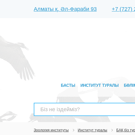
Алматы қ. Әл-Фараби 93
+7 (727)
БАСТЫ
ИНСТИТУТ ТУРАЛЫ
БӨЛІ
Найти:
Зоология институты
Институт туралы
БАҚ біз т