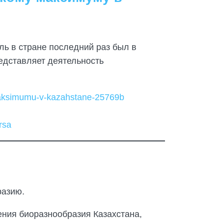
ль в стране последний раз был в
редставляет деятельность
-maksimumu-v-kazahstane-25769b
rsa
разию.
ения биоразнообразия Казахстана,