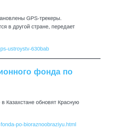
становлены GPS-трекеры.
ся в другой стране, передает
-gps-ustroystv-630bab
ионного фонда по
 в Казахстане обновят Красную
-fonda-po-bioraznoobraziyu.html