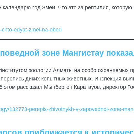
 календарю год Змеи. Что это за рептилия, которую 
6-chto-edyat-zmei-na-obed
поведной зоне Мангистау показа
нститутом зоологии Алматы на особо охраняемых п
 перепись диких копытных животных. Инспекция выя
б этом рассказал Мынберген Каратауов, директор Го
logy/132773-perepis-zhivotnykh-v-zapovednoi-zone-mangi
арсов приближается к историче