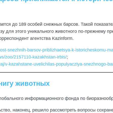
ается до 189 особей снежных барсов. Такой показате
озу для этого уникального животного по-прежнему п
орреспондент агентства Kazinform.
nnost-snezhnih-barsov-priblizhaetsya-k-istoricheskomu
ws/zoo/2157110-kazakhstan-irbis/
;
kraj/v-kazahstane-uvelichilas-populyacziya-snezhnogo-ba
нигу животных
Глобального информационного фонда по биоразнооб
ство, наконец, решило рассмотреть вопросы сохран