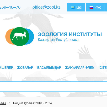
 269‒48‒76
office@zool.kz
Қаз
Рус
ЗООЛОГИЯ ИНСТИТУТЫ
Қазақстан Республикасы
МШЕЛЕР
ЖОБАЛАР
БАСЫЛЫМДАР
ЖАНУАРЛАР ӘЛЕМІ
CITE
уралы
БАҚ біз туралы: 2018 – 2024