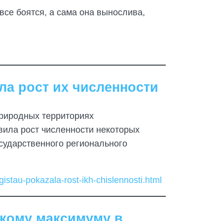
все боятся, а сама она вынослива,
ла рост их численности
риродных территориях
вила рост численности некоторых
сударственного регионального
stau-pokazala-rost-ikh-chislennosti.html
скому максимуму в