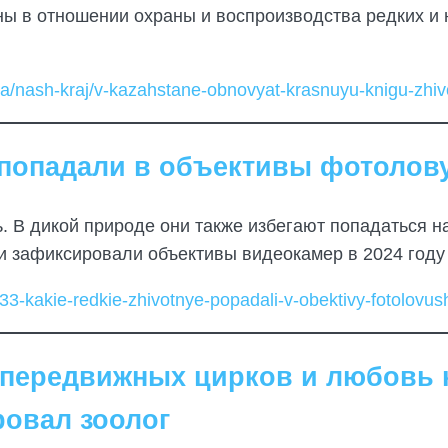
ны в отношении охраны и воспроизводства редких и 
iya/nash-kraj/v-kazahstane-obnovyat-krasnuyu-knigu-zhi
попадали в объективы фотолову
. В дикой природе они также избегают попадаться на
и зафиксировали объективы видеокамер в 2024 году 
933-kakie-redkie-zhivotnye-popadali-v-obektivy-fotolovu
 передвижных цирков и любовь 
овал зоолог