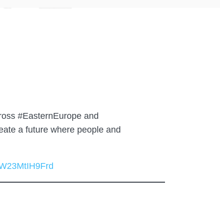
cross #EasternEurope and
reate a future where people and
6W23MtIH9Frd