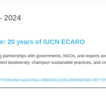
– 2024
: 20 years of IUCN ECARO
ng partnerships with governments, NGOs, and experts a
tect biodiversity, champion sustainable practices, and c
ch/?mibextid=wwXIfr&v=8086301428139595&rdid=dRT7