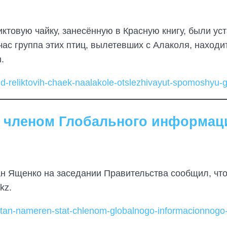
иктовую чайку, занесённую в Красную книгу, были у
ас группа этих птиц, вылетевших с Алаколя, находит
.
vid-reliktovih-chaek-naalakole-otslezhivayut-spomoshyu
ть членом Глобального информац
ан Ященко на заседании Правительства сообщил, что
kz.
hstan-nameren-stat-chlenom-globalnogo-informacionnogo