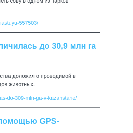
еть сову в одном из парков
shastuyu-557503/
ичилась до 30,9 млн га
ьства доложил о проводимой в
дов животных.
ilas-do-309-mln-ga-v-kazahstane/
 помощью GPS-