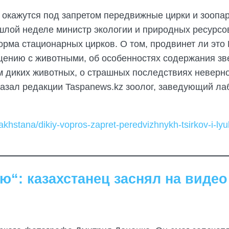
е окажутся под запретом передвижные цирки и зоопа
ошлой неделе министр экологии и природных ресурсо
орма стационарных цирков. О том, продвинет ли это 
ению с животными, об особенностях содержания звер
м диких животных, о страшных последствиях неверно
казал редакции Taspanews.kz зоолог, заведующий л
akhstana/dikiy-vopros-zapret-peredvizhnykh-tsirkov-i-l
“: казахстанец заснял на видео