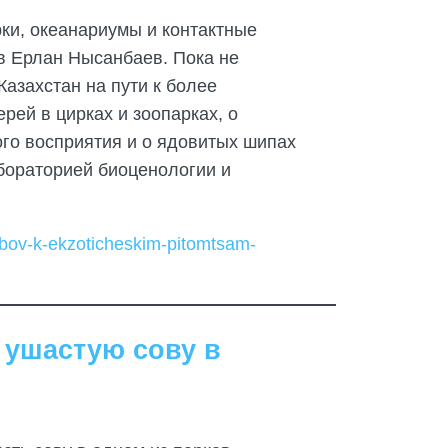
рки, океанариумы и контактные
в Ерлан Нысанбаев. Пока не
Казахстан на пути к более
ей в цирках и зоопарках, о
го восприятия и о ядовитых шипах
абораторией биоценологии и
yubov-k-ekzoticheskim-pitomtsam-
 ушастую сову в