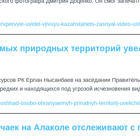
ского фотографа Дмитрия Доценко. Он смог запечатл
y/vpervyie-uvidel-vjivuyu-kazahstanets-zasnyal-video-u
мых природных территорий увел
сурсов РК Ерлан Нысанбаев на заседании Правител
 редких и находящихся под угрозой исчезновения ви
ploshhad-osobo-ohranyaemyh-prirodnyh-territorij-uvelich
 чаек на Алаколе отслеживают с