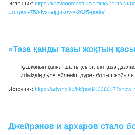
Источник:
https://kazvedomosti.kz/article/bardak-i-
отстрел-750-tys-sajgakov-v-2025-godu/
«Таза қанды тазы жоқтың қас
Қашқанын қапқанша тықсыратын қазақ даласы
итіміздің дүрегейленіп, дүрек болып жойылы
Источник:
https://adyrna.kz/kk/post/1238617?show_
Джейранов и архаров стало бо