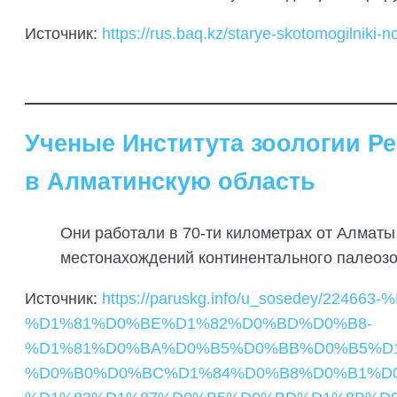
Источник:
https://rus.baq.kz/starye-skotomogilniki
Ученые Института зоологии Р
в Алматинскую область
Они работали в 70-ти километрах от Алматы 
местонахождений континентального палеозо
Источник:
https://paruskg.info/u_sosedey/2
%D1%81%D0%BE%D1%82%D0%BD%D0%B8-
%D1%81%D0%BA%D0%B5%D0%BB%D0%B5%D
%D0%B0%D0%BC%D1%84%D0%B8%D0%B1%D0