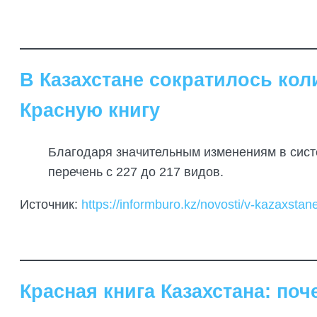
БИОЛОГИЯЛЫҚ НЕГІЗДЕМЕЛЕРДІ
ДАЙЫНДАУ
ТРЕНИНГТЕР МЕН СЕМИНАРЛАР,
ДАЛАЛЫҚ ЭКСКУРСИЯЛАР
В Казахстане сократилось кол
ҰЙЫМДАСТЫРУ
Красную книгу
ДАЛАЛЫҚ ТӘЖІРИБЕЛЕРДІ,
ТАҒЫЛЫМДАМАЛАРДЫ
ҰЙЫМДАСТЫРУ
Благодаря значительным изменениям в сист
перечень с 227 до 217 видов.
Источник:
https://informburo.kz/novosti/v-kazaxstan
Красная книга Казахстана: по