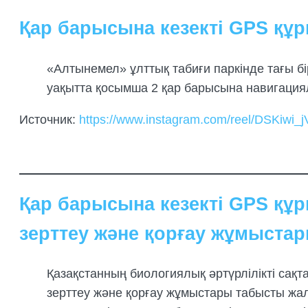
Қар барысына кезекті GPS қ
«Алтынемел» ұлттық табиғи паркінде тағы б
уақытта қосымша 2 қар барысына навигация
Источник:
https://www.instagram.com/reel/DSKiw
Қар барысына кезекті GPS қ
зерттеу және қорғау жұмыстар
Қазақстанның биологиялық әртүрлілікті сақ
зерттеу және қорғау жұмыстары табысты ж