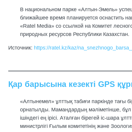
В национальном парке «Алтын-Эмель» успе
ближайшее время планируется оснастить н
«Ratel Media» со ссылкой на Комитет лесног
природных ресурсов Республики Казахстан.
Источник:
https://ratel.kz/kaz/na_snezhnogo_bars
Қар барысына кезекті GPS қ
«Алтынемел» ұлттық табиғи паркінде тағы б
орнатылды. Мамандардың мәліметінше, бұл 
ішіндегі ең ірісі. Аталған бірегей іс-шара ұ
министрлігі Ғылым комитетінің және Зооло