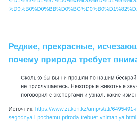
%D1%83%D1%87%D0%B5%D0%BD%D1%8B%D0
%D0%B0%D0%BB%D0%BC%D0%B0%D1%82%D1%
Редкие, прекрасные, исчезающ
почему природа требует вним
Сколько бы вы ни прошли по нашим бескрайн
не прислушаетесь. Некоторые животные звуч
поговорил с экспертами и узнал, какие изм
Источник:
https://www.zakon.kz/amp/stati/6495491-
segodnya-i-pochemu-priroda-trebuet-vnimaniya.html