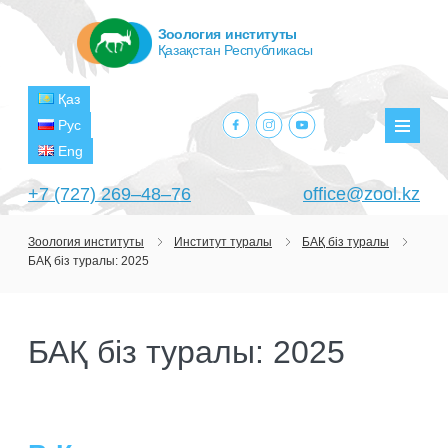
Зоология институты
Қазақстан Республикасы
Қаз
facebook.com
instagram.com
youtube.com
Рус
Мәзір
Eng
+7 (727) 269‒48‒76
office@zool.kz
Зоология институты
Институт туралы
БАҚ біз туралы
БАҚ біз туралы: 2025
БАСТЫ
ИНСТИТУТ ТУРАЛЫ
БАҚ біз туралы: 2025
МАҚСАТТАРЫ МЕН МІНДЕТТЕРІ
БӨЛІМШЕЛЕР
БАСШЫЛЫҚ
ЗЕРТХАНАЛАР
ЖОБАЛАР
ҚҰРЫЛЫМЫ
ТЕРОЛОГИЯ ЗЕРТХАНАСЫ
ҒЫЛЫМИ-ЗЕРТТЕУ ОРТАЛЫҚТАРЫ
АҒЫМДАҒЫ ЖОБАЛАР
БАСЫЛЫМДАР