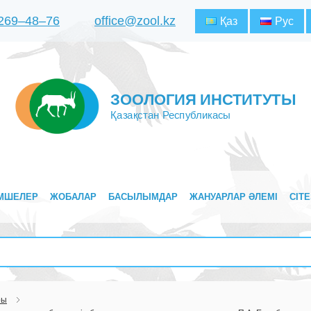
 269‒48‒76
office@zool.kz
Қаз
Рус
ЗООЛОГИЯ ИНСТИТУТЫ
Қазақстан Республикасы
МШЕЛЕР
ЖОБАЛАР
БАСЫЛЫМДАР
ЖАНУАРЛАР ӘЛЕМІ
CITE
ры