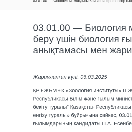
03.01.00 — Биология мамандығы бойынша профессор ғыл
03.01.00 — Биология
беру үшін биология 
анықтамасы мен жари
Жарияланған күні: 06.03.2025
ҚР ҒЖБМ ҒК «Зоология институты» ШЖҚ
Республикасы Білім және ғылым минист
бекіту туралы” Қазақстан Республикас
енгізу туралы» бұйрығына сәйкес, 03
ғылымдарының кандидаты П.А. Есенбек