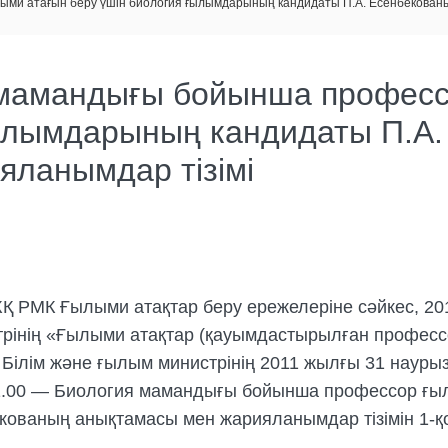
ыми атағын беру үшін биология ғылымдарының кандидаты П.А. Есенбекован
 мамандығы бойынша професс
ғылымдарының кандидаты П.А
яланымдар тізімі
 РМК Ғылыми атақтар беру ережелеріне сәйкес, 20
рінің «Ғылыми атақтар (қауымдастырылған профессо
ы Білім және ғылым министрінің 2011 жылғы 31 наур
.01.00 — Биология мамандығы бойынша профессор ғы
ованың анықтамасы мен жарияланымдар тізімін 1-қ