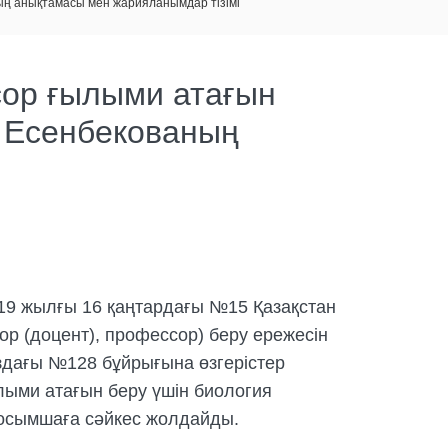
ың анықтамасы мен жарияланымдар тізімі
ор ғылыми атағын
. Есенбекованың
19 жылғы 16 қаңтардағы №15 Қазақстан
р (доцент), профессор) беру ережесін
ыздағы №128 бұйрығына өзгерістер
лыми атағын беру үшін биология
осымшаға сәйкес жолдайды.