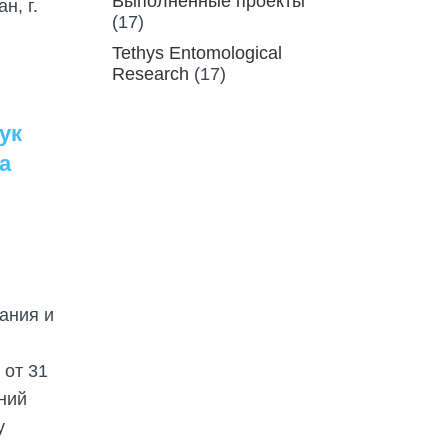
Выполненные проекты
н, г.
(17)
Tethys Entomological
Research
(17)
ук
а
ания и
 от 31
ний
у