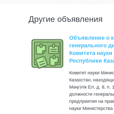
Другие объявления
Объявление о к
генерального д
Комитета науки
Республики Каз
Комитет науки Мини
Казахстан, находящий
Мәңгілік Ел, д. 8, п
должности генеральн
предприятия на прав
науки Министерства 