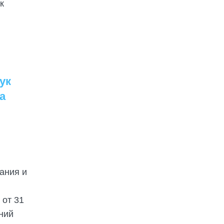
к
ук
а
ания и
 от 31
ний