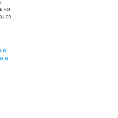
у
 Р.В.
01.00
а в
и и