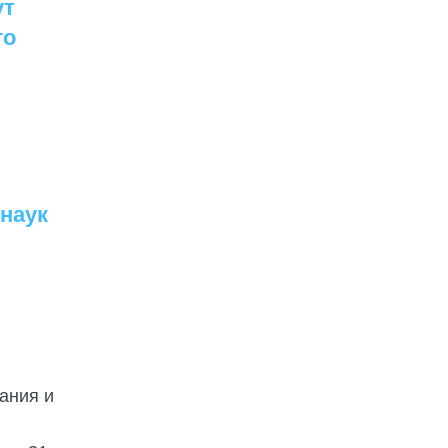
ут
го
наук
ания и