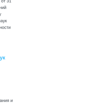
 от 31
ний
у
наук
ности
ук
ания и