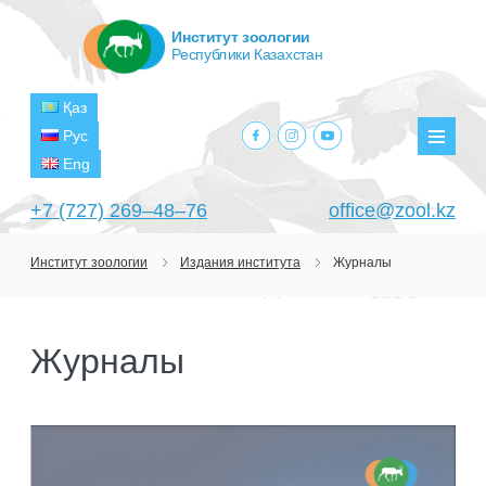
Институт зоологии
Республики Казахстан
Қаз
facebook.com
instagram.com
youtube.com
Рус
Мен
Eng
+7 (727) 269‒48‒76
office@zool.kz
Институт зоологии
Издания института
Журналы
ГЛАВНАЯ
ОБ ИНСТИТУТЕ
Журналы
ЦЕЛИ И ЗАДАЧИ
ПОДРАЗДЕЛЕНИЯ
РУКОВОДСТВО
ЛАБОРАТОРИИ
ПРОЕКТЫ
СТРУКТУРА
ЛАБОРАТОРИЯ ТЕРИОЛОГИИ
НАУЧНО-ИССЛЕДОВАТЕЛЬСКИЕ
ТЕКУЩИЕ ПРОЕКТЫ
ИЗДАНИЯ