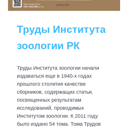
ПОДГОТОВКА БИОЛОГИЧЕСКИХ
СОВМЕСТНО С НАУЧНЫМ
ОБОСНОВАНИЙ
ОБЩЕСТВОМ ТЕТИС
ОРГАНИЗАЦИЯ ТРЕНИНГОВ И
СЕЛЕВИНИЯ
СЕМИНАРОВ, ПОЛЕВЫХ ЭКСКУРСИЙ
Труды Института
SAIGA NEWS
ОРГАНИЗАЦИЯ ПОЛЕВЫХ ПРАКТИК,
СТАЖИРОВОК
зоологии РК
Труды Института зоологии начали
издаваться еще в 1940-х годах
прошлого столетия качестве
сборников, содержащих статьи,
посвященных результатам
исследований, проводимых
Институтом зоологии. К 2011 году
было издано 54 тома. Тома Трудов