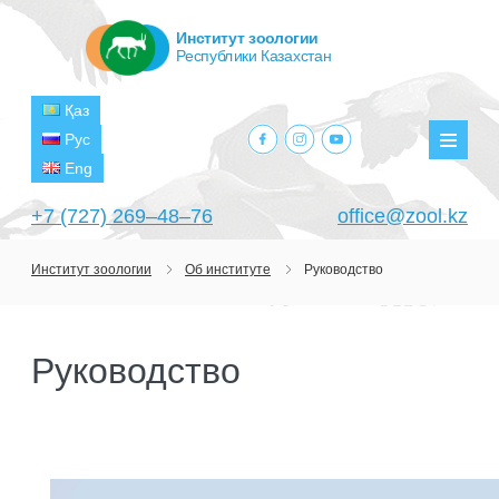
Институт зоологии
Республики Казахстан
Қаз
facebook.com
instagram.com
youtube.com
Рус
Мен
Eng
+7 (727) 269‒48‒76
office@zool.kz
Институт зоологии
Об институте
Руководство
ГЛАВНАЯ
ОБ ИНСТИТУТЕ
Руководство
ЦЕЛИ И ЗАДАЧИ
ПОДРАЗДЕЛЕНИЯ
РУКОВОДСТВО
ЛАБОРАТОРИИ
ПРОЕКТЫ
СТРУКТУРА
ЛАБОРАТОРИЯ ТЕРИОЛОГИИ
НАУЧНО-ИССЛЕДОВАТЕЛЬСКИЕ
ТЕКУЩИЕ ПРОЕКТЫ
ИЗДАНИЯ