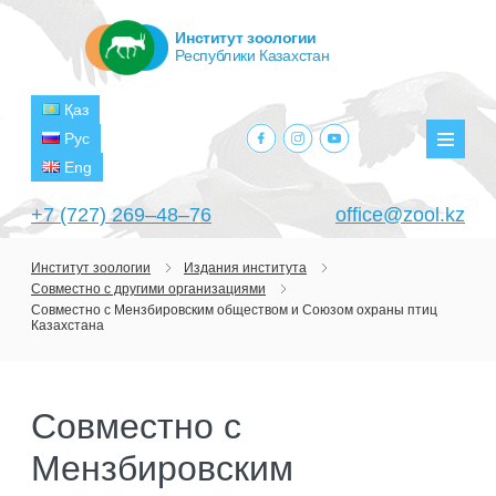
Институт зоологии
Республики Казахстан
Қаз
facebook.com
instagram.com
youtube.com
Рус
Мен
Eng
+7 (727) 269‒48‒76
office@zool.kz
Институт зоологии
Издания института
Совместно с другими организациями
ГЛАВНАЯ
Совместно с Мензбировским обществом и Союзом охраны птиц
Казахстана
ОБ ИНСТИТУТЕ
ЦЕЛИ И ЗАДАЧИ
ПОДРАЗДЕЛЕНИЯ
Совместно с
РУКОВОДСТВО
ЛАБОРАТОРИИ
ПРОЕКТЫ
Мензбировским
СТРУКТУРА
ЛАБОРАТОРИЯ ТЕРИОЛОГИИ
НАУЧНО-ИССЛЕДОВАТЕЛЬСКИЕ
ТЕКУЩИЕ ПРОЕКТЫ
ИЗДАНИЯ