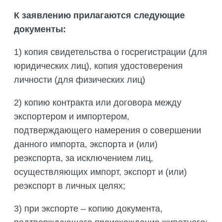
ПОДГОТОВКА БИОЛОГИЧЕСКИХ
СОВМЕСТНО С НАУЧНЫМ
ОБОСНОВАНИЙ
К заявлению прилагаются следующие
ОБЩЕСТВОМ ТЕТИС
документы:
ОРГАНИЗАЦИЯ ТРЕНИНГОВ И
СЕЛЕВИНИЯ
СЕМИНАРОВ, ПОЛЕВЫХ ЭКСКУРСИЙ
1) копия свидетельства о госрегистрации (для
SAIGA NEWS
ОРГАНИЗАЦИЯ ПОЛЕВЫХ ПРАКТИК,
юридических лиц), копия удостоверения
СТАЖИРОВОК
личности (для физических лиц)
2) копию контракта или договора между
экспортером и импортером,
подтверждающего намерения о совершении
данного импорта, экспорта и (или)
реэкспорта, за исключением лиц,
осуществляющих импорт, экспорт и (или)
реэкспорт в личных целях;
3) при экспорте – копию документа,