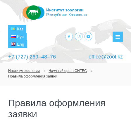
Институт зоологии
Республики Казахстан
Қаз
facebook.com
instagram.com
youtube.com
Рус
Мен
Eng
+7 (727) 269‒48‒76
office@zool.kz
Институт зоологии
Научный орган СИТЕС
Правила оформления заявки
ГЛАВНАЯ
ОБ ИНСТИТУТЕ
Правила оформления
ЦЕЛИ И ЗАДАЧИ
ПОДРАЗДЕЛЕНИЯ
заявки
РУКОВОДСТВО
ЛАБОРАТОРИИ
ПРОЕКТЫ
СТРУКТУРА
ЛАБОРАТОРИЯ ТЕРИОЛОГИИ
НАУЧНО-ИССЛЕДОВАТЕЛЬСКИЕ
ТЕКУЩИЕ ПРОЕКТЫ
ИЗДАНИЯ