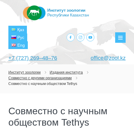
Институт зоологии
Республики Казахстан
Қаз
facebook.com
instagram.com
youtube.com
Рус
Мен
Eng
+7 (727) 269‒48‒76
office@zool.kz
Институт зоологии
Издания института
Совместно с другими организациями
ГЛАВНАЯ
Совместно с научным обществом Tethys
ОБ ИНСТИТУТЕ
ЦЕЛИ И ЗАДАЧИ
ПОДРАЗДЕЛЕНИЯ
Совместно с научным
РУКОВОДСТВО
ЛАБОРАТОРИИ
ПРОЕКТЫ
обществом Tethys
СТРУКТУРА
ЛАБОРАТОРИЯ ТЕРИОЛОГИИ
НАУЧНО-ИССЛЕДОВАТЕЛЬСКИЕ
ТЕКУЩИЕ ПРОЕКТЫ
ИЗДАНИЯ