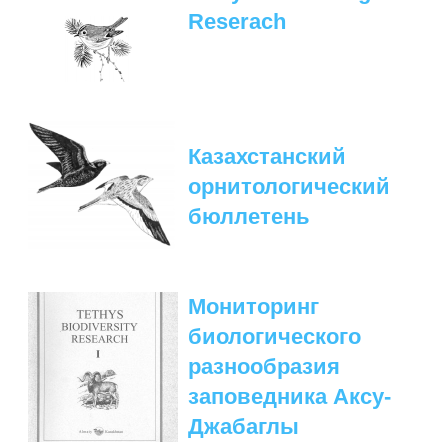
ПОДГОТОВКА БИОЛОГИЧЕСКИХ
Reserach
СОВМЕСТНО С НАУЧНЫМ
ОБОСНОВАНИЙ
ОБЩЕСТВОМ ТЕТИС
ОРГАНИЗАЦИЯ ТРЕНИНГОВ И
СЕЛЕВИНИЯ
СЕМИНАРОВ, ПОЛЕВЫХ ЭКСКУРСИЙ
SAIGA NEWS
ОРГАНИЗАЦИЯ ПОЛЕВЫХ ПРАКТИК,
СТАЖИРОВОК
Казахстанский
орнитологический
бюллетень
Мониторинг
биологического
разнообразия
заповедника Аксу-
Джабаглы