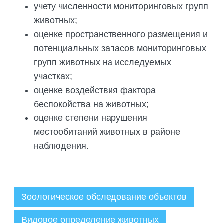
ПОДГОТОВКА БИОЛОГИЧЕСКИХ
учету численности мониторинговых групп
СОВМЕСТНО С НАУЧНЫМ
ОБОСНОВАНИЙ
животных;
ОБЩЕСТВОМ ТЕТИС
ОРГАНИЗАЦИЯ ТРЕНИНГОВ И
оценке пространственного размещения и
СЕЛЕВИНИЯ
СЕМИНАРОВ, ПОЛЕВЫХ ЭКСКУРСИЙ
потенциальных запасов мониторинговых
SAIGA NEWS
ОРГАНИЗАЦИЯ ПОЛЕВЫХ ПРАКТИК,
групп животных на исследуемых
СТАЖИРОВОК
участках;
оценке воздействия фактора
беспокойства на животных;
оценке степени нарушения
местообитаний животных в районе
наблюдения.
Зоологическое обследование объектов
Видовое определение животных
Администратор