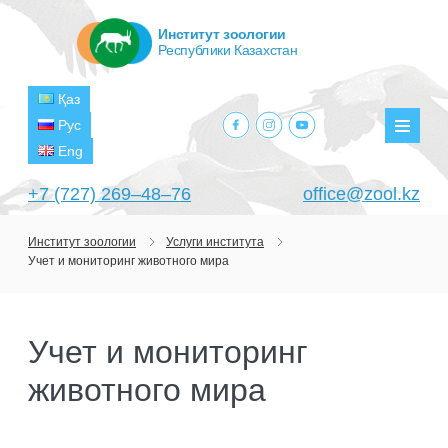
Институт зоологии
Республики Казахстан
Қаз
facebook.com
instagram.com
youtube.com
Рус
Мен
Eng
+7 (727) 269‒48‒76
office@zool.kz
Институт зоологии
Услуги института
Учет и мониторинг животного мира
ГЛАВНАЯ
ОБ ИНСТИТУТЕ
Учет и мониторинг
ЦЕЛИ И ЗАДАЧИ
ПОДРАЗДЕЛЕНИЯ
животного мира
РУКОВОДСТВО
ЛАБОРАТОРИИ
ПРОЕКТЫ
СТРУКТУРА
ЛАБОРАТОРИЯ ТЕРИОЛОГИИ
НАУЧНО-ИССЛЕДОВАТЕЛЬСКИЕ
ТЕКУЩИЕ ПРОЕКТЫ
ИЗДАНИЯ