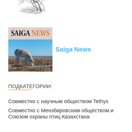
ПОДГОТОВКА БИОЛОГИЧЕСКИХ
СОВМЕСТНО С НАУЧНЫМ
ОБОСНОВАНИЙ
ОБЩЕСТВОМ ТЕТИС
ОРГАНИЗАЦИЯ ТРЕНИНГОВ И
СЕЛЕВИНИЯ
СЕМИНАРОВ, ПОЛЕВЫХ ЭКСКУРСИЙ
SAIGA NEWS
ОРГАНИЗАЦИЯ ПОЛЕВЫХ ПРАКТИК,
СТАЖИРОВОК
Saiga News
ПОДКАТЕГОРИИ:
Совместно с научным обществом Tethys
Совместно с Мензбировским обществом и
Союзом охраны птиц Казахстана