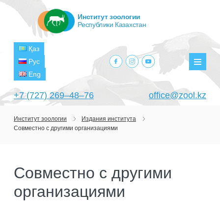
Институт зоологии
Республики Казахстан
Қаз
facebook.com
instagram.com
youtube.com
Рус
Мен
Eng
+7 (727) 269‒48‒76
office@zool.kz
Институт зоологии
Издания института
Совместно с другими организациями
ГЛАВНАЯ
ОБ ИНСТИТУТЕ
Совместно с другими
ЦЕЛИ И ЗАДАЧИ
ПОДРАЗДЕЛЕНИЯ
организациями
РУКОВОДСТВО
ЛАБОРАТОРИИ
ПРОЕКТЫ
СТРУКТУРА
ЛАБОРАТОРИЯ ТЕРИОЛОГИИ
НАУЧНО-ИССЛЕДОВАТЕЛЬСКИЕ
ТЕКУЩИЕ ПРОЕКТЫ
ИЗДАНИЯ