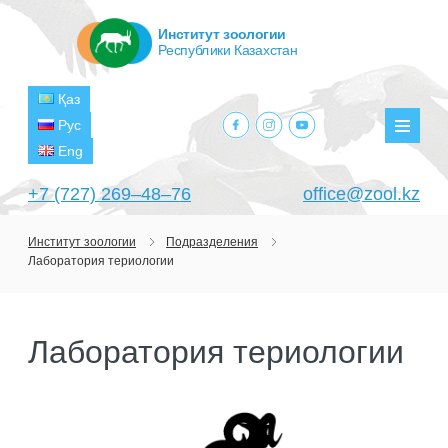
Институт зоологии
Республики Казахстан
Қаз
facebook.com
instagram.com
youtube.com
Рус
Мен
Eng
+7 (727) 269‒48‒76
office@zool.kz
Институт зоологии
Подразделения
Лаборатория териологии
ГЛАВНАЯ
ОБ ИНСТИТУТЕ
Лаборатория териологии
ЦЕЛИ И ЗАДАЧИ
ПОДРАЗДЕЛЕНИЯ
РУКОВОДСТВО
ЛАБОРАТОРИИ
ПРОЕКТЫ
СТРУКТУРА
ЛАБОРАТОРИЯ ТЕРИОЛОГИИ
НАУЧНО-ИССЛЕДОВАТЕЛЬСКИЕ
ТЕКУЩИЕ ПРОЕКТЫ
ИЗДАНИЯ