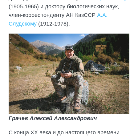
ПОДГОТОВКА БИОЛОГИЧЕСКИХ
СОВМЕСТНО С НАУЧНЫМ
(1905-1965) и доктору биологических наук,
ОБОСНОВАНИЙ
ОБЩЕСТВОМ ТЕТИС
член-корреспонденту АН КазССР
А.А.
ОРГАНИЗАЦИЯ ТРЕНИНГОВ И
Слудскому
(1912-1978).
СЕЛЕВИНИЯ
СЕМИНАРОВ, ПОЛЕВЫХ ЭКСКУРСИЙ
SAIGA NEWS
ОРГАНИЗАЦИЯ ПОЛЕВЫХ ПРАКТИК,
СТАЖИРОВОК
Грачев Алексей Александрович
С конца XX века и до настоящего времени