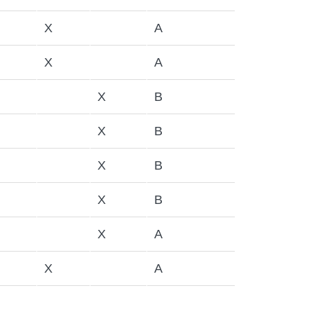
X
A
X
A
X
B
X
B
X
B
X
B
X
A
X
A