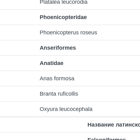
Platalea leucorodia
Phoenicopteridae
Phoenicopterus roseus
Anseriformes
Anatidae
Anas formosa
Branta ruficollis
Oxyura leucocephala
Название латинск
Falconiformes