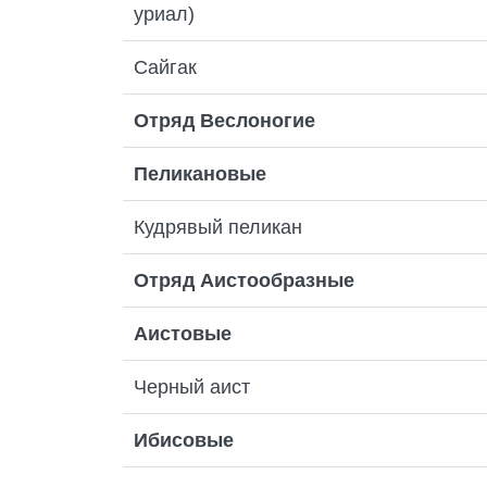
уриал)
Сайгак
Отряд Веслоногие
Пеликановые
Кудрявый пеликан
Отряд Аистообразные
Аистовые
Черный аист
Ибисовые