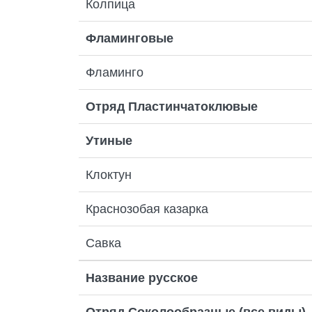
Колпица
Фламинговые
Фламинго
Отряд Пластинчатоклювые
Утиные
Клоктун
Краснозобая казарка
Савка
Название русское
Отряд Соколообразные (все виды)