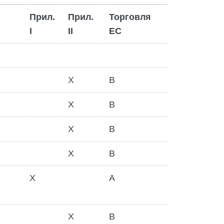
Прил.
Прил.
Торговля
I
II
ЕС
X
B
X
B
X
B
X
B
X
A
)
Х
B