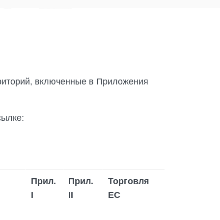
рриторий, включенные в Приложения
сылке:
Прил.
Прил.
Торговля
I
II
ЕС