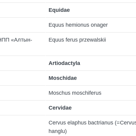
Equidae
Equus hemionus onager
ГНПП «Алтын-
Equus ferus przewalskii
Artiodactyla
Moschidae
Moschus moschiferus
Cervidae
Cervus elaphus bactrianus (=Cervu
hanglu)