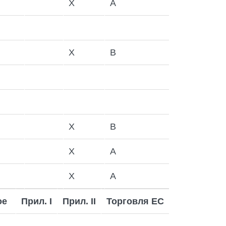
X
A
X
B
X
B
X
A
X
A
ое
Прил.
I
Прил.
II
Торговля ЕС