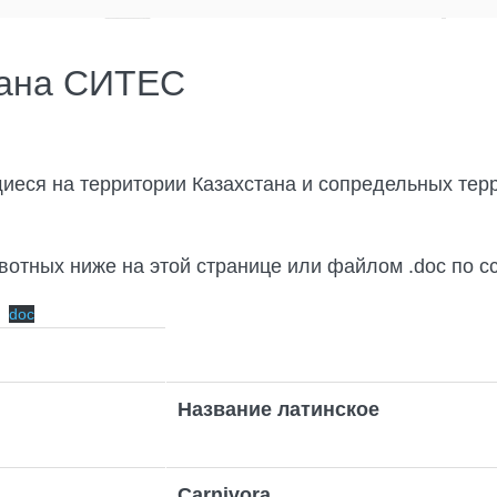
тана СИТЕС
щиеся на территории Казахстана и сопредельных те
вотных ниже на этой странице или файлом .doc по с
doc
Название латинское
Carnivora