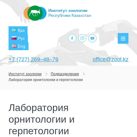
Институт зоологии
Республики Казахстан
Қаз
facebook.com
instagram.com
youtube.com
Рус
Мен
Eng
+7 (727) 269‒48‒76
office@zool.kz
Институт зоологии
Подразделения
Лаборатория орнитологии и герпетологии
ГЛАВНАЯ
ОБ ИНСТИТУТЕ
Лаборатория
ЦЕЛИ И ЗАДАЧИ
ПОДРАЗДЕЛЕНИЯ
орнитологии и
РУКОВОДСТВО
ЛАБОРАТОРИИ
ПРОЕКТЫ
СТРУКТУРА
герпетологии
ЛАБОРАТОРИЯ ТЕРИОЛОГИИ
НАУЧНО-ИССЛЕДОВАТЕЛЬСКИЕ
ТЕКУЩИЕ ПРОЕКТЫ
ИЗДАНИЯ