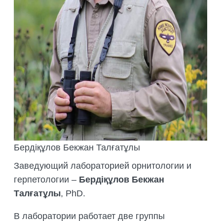
ПОДГОТОВКА БИОЛОГИЧЕСКИХ
СОВМЕСТНО С НАУЧНЫМ
ОБОСНОВАНИЙ
ОБЩЕСТВОМ ТЕТИС
ОРГАНИЗАЦИЯ ТРЕНИНГОВ И
СЕЛЕВИНИЯ
СЕМИНАРОВ, ПОЛЕВЫХ ЭКСКУРСИЙ
SAIGA NEWS
ОРГАНИЗАЦИЯ ПОЛЕВЫХ ПРАКТИК,
СТАЖИРОВОК
Бердіқұлов Бекжан Талғатұлы
Заведующий лабораторией орнитологии и
герпетологии –
Бердіқұлов Бекжан
Талғатұлы
, PhD.
В лаборатории работает две группы