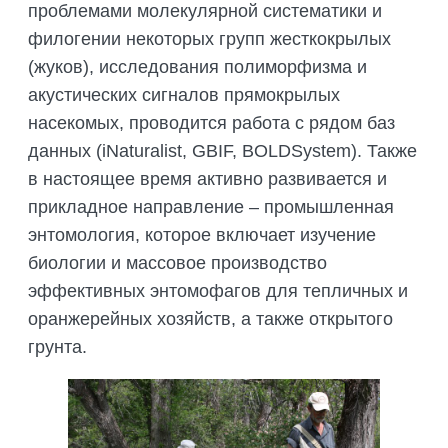
ПОДГОТОВКА БИОЛОГИЧЕСКИХ
проблемами молекулярной систематики и
СОВМЕСТНО С НАУЧНЫМ
ОБОСНОВАНИЙ
филогении некоторых групп жесткокрылых
ОБЩЕСТВОМ ТЕТИС
ОРГАНИЗАЦИЯ ТРЕНИНГОВ И
(жуков), исследования полиморфизма и
СЕЛЕВИНИЯ
СЕМИНАРОВ, ПОЛЕВЫХ ЭКСКУРСИЙ
акустических сигналов прямокрылых
SAIGA NEWS
ОРГАНИЗАЦИЯ ПОЛЕВЫХ ПРАКТИК,
насекомых, проводится работа с рядом баз
СТАЖИРОВОК
данных (iNaturalist, GBIF, BOLDSystem). Также
в настоящее время активно развивается и
прикладное направление – промышленная
энтомология, которое включает изучение
биологии и массовое производство
эффективных энтомофагов для тепличных и
оранжерейных хозяйств, а также открытого
грунта.