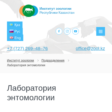
Институт зоологии
Республики Казахстан
Қаз
facebook.com
instagram.com
youtube.com
Рус
Мен
Eng
+7 (727) 269‒48‒76
office@zool.kz
Институт зоологии
Подразделения
Лаборатория энтомологии
ГЛАВНАЯ
ОБ ИНСТИТУТЕ
Лаборатория
ЦЕЛИ И ЗАДАЧИ
ПОДРАЗДЕЛЕНИЯ
энтомологии
РУКОВОДСТВО
ЛАБОРАТОРИИ
ПРОЕКТЫ
СТРУКТУРА
ЛАБОРАТОРИЯ ТЕРИОЛОГИИ
НАУЧНО-ИССЛЕДОВАТЕЛЬСКИЕ
ТЕКУЩИЕ ПРОЕКТЫ
ИЗДАНИЯ