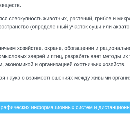
 веществ.
яся совокупность животных, растений, грибов и мик
остранство (определённый участок суши или акватор
тничьем хозяйстве, охране, обогащении и рациональ
омысловых зверей и птиц, разрабатывает методы их 
, экономикой и организацией охотничьих хозяйств.
ая наука о взаимоотношениях между живыми органи
графических информационных систем и дистанционн