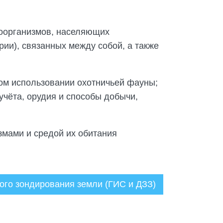
роорганизмов, населяющих
ии), связанных между собой, а также
ном использовании охотничьей фауны;
учёта, орудия и способы добычи,
змами и средой их обитания
ого зондирования земли (ГИС и ДЗЗ)