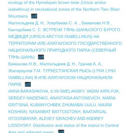
ПОДГОТОВКА БИОЛОГИЧЕСКИХ
ecology of the Hymalayan brown bear (Ursus arctos
СОВМЕСТНО С НАУЧНЫМ
ОБОСНОВАНИЙ
isabellinus) in recreational zones of the Northern Tien Shan
ОБЩЕСТВОМ ТЕТИС
Mountains
pdf
ОРГАНИЗАЦИЯ ТРЕНИНГОВ И
СЕЛЕВИНИЯ
Малгельдиев Д. Н., Усербаева С. А. , Бижанова Н.Ə.,
СЕМИНАРОВ, ПОЛЕВЫХ ЭКСКУРСИЙ
Кантарбаев С. С. ВСТРЕЧИ ТЯНЬ-ШАНЬСКОГО БУРОГО
SAIGA NEWS
ОРГАНИЗАЦИЯ ПОЛЕВЫХ ПРАКТИК,
МЕДВЕДЯ (URSUS ARCTOS ISABELLINUS) НА
СТАЖИРОВОК
ТЕРРИТОРИИ ИЛЕ-АЛАТАУСКОГО ГОСУДАРСТВЕННОГО
НАЦИОНАЛЬНОГО ПРИРОДНОГО ПАРКА (СЕВЕРНЫЙ
ТЯНЬ-ШАНЬ)
pdf
Бижанова Н.Ə., Малгельдиев Д. Н., Грачев А. А.,
Жапаркулов Т.М. ТУРКЕСТАНСКАЯ РЫСЬ (LYNX LYNX
ISABELLINA) В ИЛЕ-АЛАТАУСКОМ НАЦИОНАЛЬНОМ
ПАРКЕ
pdf
ANNA BARASHKOVA, ILYA SMELANSKY, VADIM KIRILYUK,
SERGEY NAIDENKO, ANASTASIA ANTONEVICH, MARIA
GRITSINA, KUBANYCHBEK ZHUMABAI UULU, MAXIM
KOSHKIN, NASANBAT BATTOGTOKH, BAATARGAL
OTGONBAYAR, ALEXEY GRACHEV AND ANDREY
LISSOVSKY. Distribution and status of the manul in Central
Asia and adjacent areas.
pdf