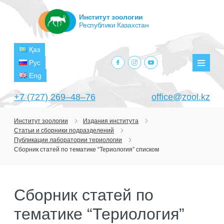
Институт зоологии
Республики Казахстан
Қаз
facebook.com
instagram.com
youtube.com
Рус
Мен
Eng
+7 (727) 269‒48‒76
office@zool.kz
Институт зоологии
Издания института
Статьи и сборники подразделений
ГЛАВНАЯ
Публикации лаборатории териологии
Сборник статей по тематике “Териология” списком
ОБ ИНСТИТУТЕ
ЦЕЛИ И ЗАДАЧИ
ПОДРАЗДЕЛЕНИЯ
Сборник статей по
РУКОВОДСТВО
ЛАБОРАТОРИИ
ПРОЕКТЫ
СТРУКТУРА
тематике “Териология”
ЛАБОРАТОРИЯ ТЕРИОЛОГИИ
НАУЧНО-ИССЛЕДОВАТЕЛЬСКИЕ
ТЕКУЩИЕ ПРОЕКТЫ
ИЗДАНИЯ