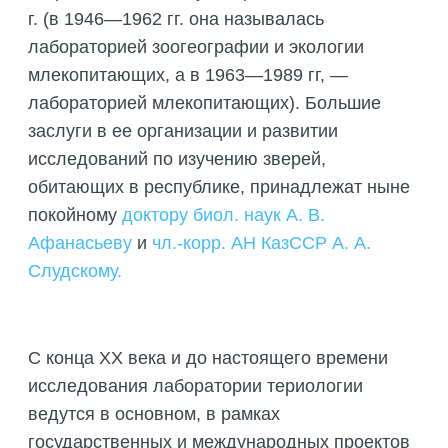
г. (в 1946—1962 гг. она называлась
БИОЛОГИЯЛЫҚ НЕГІЗДЕМЕЛЕРДІ
ДАЙЫНДАУ
лабораторией зоогеографии и экологии
млекопитающих, а в 1963—1989 гг, —
ТРЕНИНГТЕР МЕН СЕМИНАРЛАР,
ДАЛАЛЫҚ ЭКСКУРСИЯЛАР
лабораторией млекопитающих). Большие
ҰЙЫМДАСТЫРУ
заслуги в ее организации и развитии
ДАЛАЛЫҚ ТӘЖІРИБЕЛЕРДІ,
исследований по изуче­нию зверей,
ТАҒЫЛЫМДАМАЛАРДЫ
обитающих в республике, принадлежат ныне
ҰЙЫМДАСТЫРУ
по­койному
доктору биол. наук А. В.
Афанасьеву
и
чл.-корр. АН КазССР А. А.
Слудскому.
С конца XX века и до настоящего времени
исследования лаборатории териологии
ведутся в основном, в рамках
государственных и международных проектов