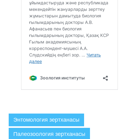
Энтомология зертханасы
Палеозоология зертханасы
Әкімші