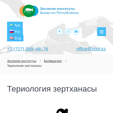
Зоология институты
Қазақстан Республикасы
Қаз
facebook.com
instagram.com
youtube.com
Рус
Мәзір
Eng
+7 (727) 269‒48‒76
office@zool.kz
Зоология институты
Бөлімшелер
Териология зертханасы
БАСТЫ
ИНСТИТУТ ТУРАЛЫ
Териология зертханасы
МАҚСАТТАРЫ МЕН МІНДЕТТЕРІ
БӨЛІМШЕЛЕР
БАСШЫЛЫҚ
ЗЕРТХАНАЛАР
ЖОБАЛАР
ҚҰРЫЛЫМЫ
ТЕРОЛОГИЯ ЗЕРТХАНАСЫ
ҒЫЛЫМИ-ЗЕРТТЕУ ОРТАЛЫҚТАРЫ
АҒЫМДАҒЫ ЖОБАЛАР
БАСЫЛЫМДАР