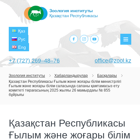
Зоология институты
Қазақстан Республикасы
Қаз
facebook.com
instagram.com
youtube.com
Рус
Мәзір
Eng
+7 (727) 269‒48‒76
office@zool.kz
Зоология институты
Хабарландырулар
Басқалары
Қазақстан Республикасы Ғылым және жоғары білім министрлігі
БАСТЫ
Ғылым және жоғары білім саласында сапаны қамтамасыз ету
комитеті төрағасының 2025 жылғы 26 мамырдағы № 855
ИНСТИТУТ ТУРАЛЫ
бұйрығы
МАҚСАТТАРЫ МЕН МІНДЕТТЕРІ
БӨЛІМШЕЛЕР
БАСШЫЛЫҚ
Қазақстан Республикасы
ЗЕРТХАНАЛАР
ЖОБАЛАР
ҚҰРЫЛЫМЫ
Ғылым және жоғары білім
ТЕРОЛОГИЯ ЗЕРТХАНАСЫ
ҒЫЛЫМИ-ЗЕРТТЕУ ОРТАЛЫҚТАРЫ
АҒЫМДАҒЫ ЖОБАЛАР
БАСЫЛЫМДАР