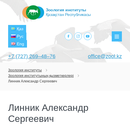
Зоология институты
Қазақстан Республикасы
Қаз
facebook.com
instagram.com
youtube.com
Рус
Мәзір
Eng
+7 (727) 269‒48‒76
office@zool.kz
Зоология институты
Зоология институтының қызметкерлері
БАСТЫ
Линник Александр Сергеевич
ИНСТИТУТ ТУРАЛЫ
МАҚСАТТАРЫ МЕН МІНДЕТТЕРІ
БӨЛІМШЕЛЕР
Линник Александр
БАСШЫЛЫҚ
ЗЕРТХАНАЛАР
ЖОБАЛАР
Сергеевич
ҚҰРЫЛЫМЫ
ТЕРОЛОГИЯ ЗЕРТХАНАСЫ
ҒЫЛЫМИ-ЗЕРТТЕУ ОРТАЛЫҚТАРЫ
АҒЫМДАҒЫ ЖОБАЛАР
БАСЫЛЫМДАР