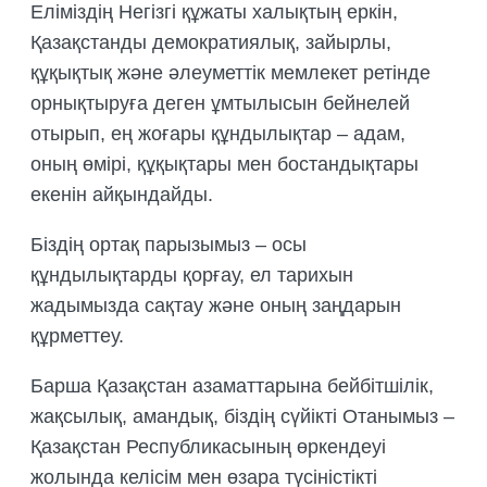
Еліміздің Негізгі құжаты халықтың еркін,
Қазақстанды демократиялық, зайырлы,
құқықтық және әлеуметтік мемлекет ретінде
орнықтыруға деген ұмтылысын бейнелей
отырып, ең жоғары құндылықтар – адам,
оның өмірі, құқықтары мен бостандықтары
екенін айқындайды.
Біздің ортақ парызымыз – осы
құндылықтарды қорғау, ел тарихын
жадымызда сақтау және оның заңдарын
құрметтеу.
Барша Қазақстан азаматтарына бейбітшілік,
жақсылық, амандық, біздің сүйікті Отанымыз –
Қазақстан Республикасының өркендеуі
жолында келісім мен өзара түсіністікті