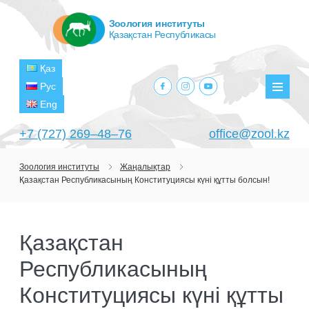
Зоология институты
Қазақстан Республикасы
Қаз
facebook.com
instagram.com
youtube.com
Рус
Мәзір
Eng
+7 (727) 269‒48‒76
office@zool.kz
Зоология институты
Жаңалықтар
Қазақстан Республикасының Конституциясы күні құтты болсын!
БАСТЫ
ИНСТИТУТ ТУРАЛЫ
Қазақстан
МАҚСАТТАРЫ МЕН МІНДЕТТЕРІ
БӨЛІМШЕЛЕР
Республикасының
БАСШЫЛЫҚ
ЗЕРТХАНАЛАР
ЖОБАЛАР
ҚҰРЫЛЫМЫ
Конституциясы күні құтты
ТЕРОЛОГИЯ ЗЕРТХАНАСЫ
ҒЫЛЫМИ-ЗЕРТТЕУ ОРТАЛЫҚТАРЫ
АҒЫМДАҒЫ ЖОБАЛАР
БАСЫЛЫМДАР