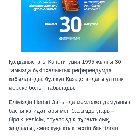
БИОЛОГИЯЛЫҚ НЕГІЗДЕМЕЛЕРДІ
ДАЙЫНДАУ
ТРЕНИНГТЕР МЕН СЕМИНАРЛАР,
ДАЛАЛЫҚ ЭКСКУРСИЯЛАР
ҰЙЫМДАСТЫРУ
ДАЛАЛЫҚ ТӘЖІРИБЕЛЕРДІ,
ТАҒЫЛЫМДАМАЛАРДЫ
ҰЙЫМДАСТЫРУ
Қолданыстағы Конституция 1995 жылғы 30
тамызда бүкілхалықтық референдумда
қабылданды, бұл күн Қазақстандағы ұлттық
мереке болып табылады.
Еліміздің Негізгі Заңында мемлекет дамуының
басты қағидаттары мен басымдықтары–
бірлік, келісім, тәуелсіздік, тұрақтылық,
заңдылық және құқықтық тәртіп бекітілген.