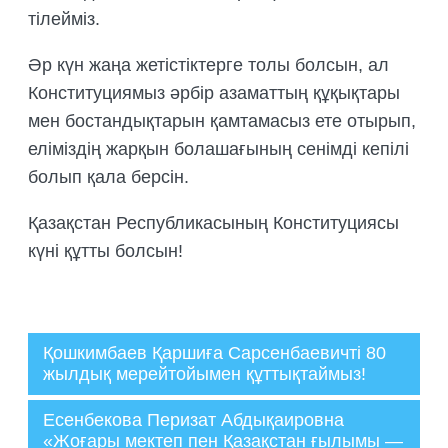
тілейміз.
Әр күн жаңа жетістіктерге толы болсын, ал
Конституциямыз әрбір азаматтың құқықтары
мен бостандықтарын қамтамасыз ете отырып,
еліміздің жарқын болашағының сенімді кепілі
болып қала берсін.
Қазақстан Республикасының Конституциясы
күні құтты болсын!
Қошкимбаев Қаршиға Сарсенбаевичті 80
жылдық мерейтойымен құттықтаймыз!
Әкімші
Есенбекова Перизат Абдықаировна
30.08.2025
«Жоғары мектеп пен Қазақстан ғылымы —