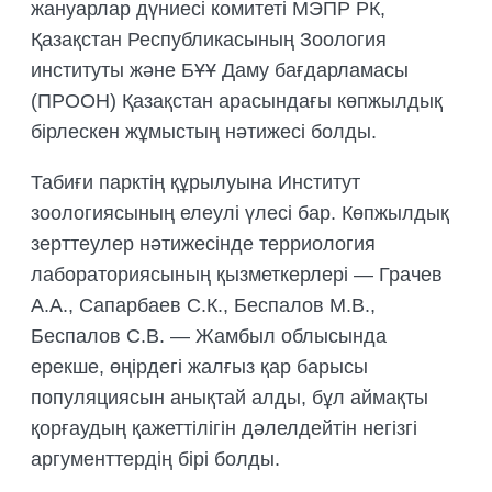
жануарлар дүниесі комитеті МЭПР РК,
Қазақстан Республикасының Зоология
институты және БҰҰ Даму бағдарламасы
(ПРООН) Қазақстан арасындағы көпжылдық
бірлескен жұмыстың нәтижесі болды.
Табиғи парктің құрылуына Институт
зоологиясының елеулі үлесі бар. Көпжылдық
зерттеулер нәтижесінде терриология
лабораториясының қызметкерлері — Грачев
А.А., Сапарбаев С.К., Беспалов М.В.,
Беспалов С.В. — Жамбыл облысында
ерекше, өңірдегі жалғыз қар барысы
популяциясын анықтай алды, бұл аймақты
қорғаудың қажеттілігін дәлелдейтін негізгі
аргументтердің бірі болды.