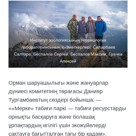
Институт зоологиясының терриология
лабораториясының қызметкерлері: Сапарбаев
Салторе, Беспалов Сергей, Беспалов Максим, Грачев
Алексей
Орман шаруашылығы және жануарлар
дүниесі комитетінің төрағасы Данияр
Тургамбаевтың сөздері бойынша: —
««Мерке» табиғи паркі — табиғи ресурстарды
орнықты басқаруға және болашақ
ұрпақтардың игілігі үшін экожүйелерді
сақтауға бағытталған тағы бір қадам».