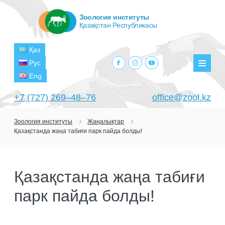
Зоология институты
Қазақстан Республикасы
Қаз
facebook.com
instagram.com
youtube.com
Рус
Мәзір
Eng
+7 (727) 269‒48‒76
office@zool.kz
Зоология институты
Жаңалықтар
Қазақстанда жаңа табиғи парк пайда болды!
БАСТЫ
ИНСТИТУТ ТУРАЛЫ
Қазақстанда жаңа табиғи
МАҚСАТТАРЫ МЕН МІНДЕТТЕРІ
БӨЛІМШЕЛЕР
парк пайда болды!
БАСШЫЛЫҚ
ЗЕРТХАНАЛАР
ЖОБАЛАР
ҚҰРЫЛЫМЫ
ТЕРОЛОГИЯ ЗЕРТХАНАСЫ
ҒЫЛЫМИ-ЗЕРТТЕУ ОРТАЛЫҚТАРЫ
АҒЫМДАҒЫ ЖОБАЛАР
БАСЫЛЫМДАР