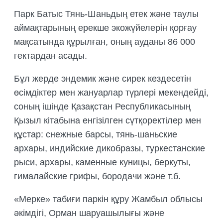
БИОЛОГИЯЛЫҚ НЕГІЗДЕМЕЛЕРДІ
Парк Батыс Тянь-Шаньдың етек және таулы
ДАЙЫНДАУ
аймақтарының ерекше экожүйелерін қорғау
ТРЕНИНГТЕР МЕН СЕМИНАРЛАР,
мақсатында құрылған, оның ауданы 86 000
ДАЛАЛЫҚ ЭКСКУРСИЯЛАР
гектардан асады.
ҰЙЫМДАСТЫРУ
ДАЛАЛЫҚ ТӘЖІРИБЕЛЕРДІ,
Бұл жерде эндемик және сирек кездесетін
ТАҒЫЛЫМДАМАЛАРДЫ
өсімдіктер мен жануарлар түрлері мекендейді,
ҰЙЫМДАСТЫРУ
соның ішінде Қазақстан Республикасының
Қызыл кітабына енгізілген сүтқоректілер мен
құстар: снежные барсы, тянь-шаньские
архары, индийские дикобразы, туркестанские
рыси, архары, каменные куницы, беркуты,
гималайские грифы, бородачи және т.б.
«Мерке» табиғи паркін құру Жамбыл облысы
әкімдігі, Орман шаруашылығы және