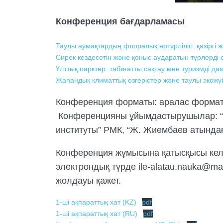
Конференция бағдарламасы
Таулы аумақтардың флоралық әртүрлілігі: қазіргі
Сирек кездесетін және қоныс аударатын түрлерді сақ
Ұлттық парктер: табиғатты сақтау мен туризмді дам
Жаһандық климаттық өзгерістер және таулы экожү
Конференция форматы: аралас формат
Конференцияны ұйымдастырушылар: “Іл
институты” РМК, “Ж. Жиембаев атындағ
Конференция жұмысына қатысқысы келе
электрондық түрде ile-alatau.nauka@m
жолдауы қажет.
1-ші ақпараттық хат (KZ)
pdf
1-ші ақпараттық хат (RU)
pdf