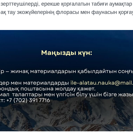
 зерттеушілерді, ерекше қорғалатын табиғи аумақт
ай-ақ тау экожүйелерінің флорасы мен фаунасын қор