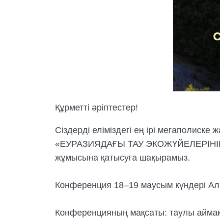
Құрметті әріптестер!
Сіздерді еліміздегі ең ірі мегаполиск
«ЕУРАЗИЯДАҒЫ ТАУ ЭКОЖҮЙЕЛЕРІНІҢ 
жұмысына қатысуға шақырамыз.
Конференция 18–19 маусым күндері Ал
Конференцияның мақсаты: таулы аймақ