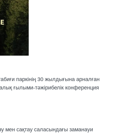
 табиғи паркінің 30 жылдығына арналған
қ ғылыми-тәжірибелік конференция
зу мен сақтау саласындағы заманауи