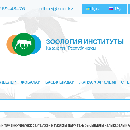
 269‒48‒76
office@zool.kz
Қаз
Рус
ЗООЛОГИЯ ИНСТИТУТЫ
Қазақстан Республикасы
МШЕЛЕР
ЖОБАЛАР
БАСЫЛЫМДАР
ЖАНУАРЛАР ӘЛЕМІ
CITE
ң тау экожүйелері: сақтау және тұрақты даму тақырыбындағы халықаралық