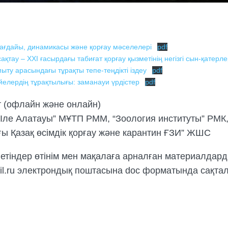
 жағдайы, динамикасы және қорғау мәселелері
pdf
тау – XXI ғасырдағы табиғат қорғау қызметінің негізгі сын-қатерлер
ыту арасындағы тұрақты тепе-теңдікті іздеу
pdf
йелердің тұрақтылығы: заманауи үрдістер
pdf
 (офлайн және онлайн)
е Алатауы” МҰТП РММ, “Зоология институты” РМК,
ы Қазақ өсімдік қорғау және карантин ҒЗИ” ЖШС
тіндер өтінім мен мақалаға арналған материалдар
ail.ru электрондық поштасына doc форматында сақт