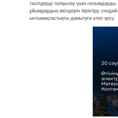
тәсілдерді талқылау үшін ғалымдарды,
ұйымдардың өкілдерін біріктіру, сонд
ынтымақтастықты дамытуға үлес қосу.