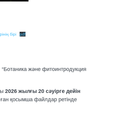
інің бірі
pdf
 “Ботаника және фитоинтродукция
ды
2026 жылғы 20 сәуірге дейін
алған қосымша файлдар ретінде