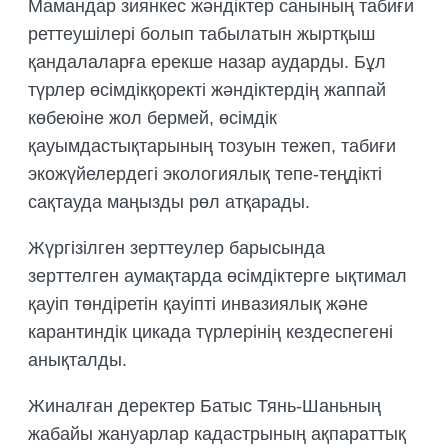
Мамандар зиянкес жәндіктер санының табиғи
реттеушілері болып табылатын жыртқыш
қандалаларға ерекше назар аударды. Бұл
түрлер өсімдікқоректі жәндіктердің жаппай
көбеюіне жол бермей, өсімдік
қауымдастықтарының тозуын тежеп, табиғи
экожүйелердегі экологиялық тепе-теңдікті
сақтауда маңызды рөл атқарады.
Жүргізілген зерттеулер барысында
зерттелген аумақтарда өсімдіктерге ықтимал
қауіп төндіретін қауіпті инвазиялық және
карантиндік цикада түрлерінің кездеспегені
анықталды.
Жиналған деректер Батыс Тянь-Шаньның
жабайы жануарлар кадастрының ақпараттық