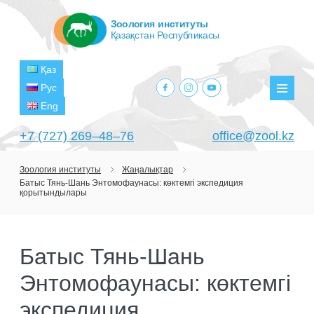
Зоология институты
Қазақстан Республикасы
Қаз
facebook.com
instagram.com
youtube.com
Рус
Мәзір
Eng
+7 (727) 269‒48‒76
office@zool.kz
Зоология институты
Жаңалықтар
Батыс Тянь-Шань Энтомофаунасы: көктемгі экспедиция
БАСТЫ
қорытындылары
ИНСТИТУТ ТУРАЛЫ
МАҚСАТТАРЫ МЕН МІНДЕТТЕРІ
БӨЛІМШЕЛЕР
Батыс Тянь-Шань
БАСШЫЛЫҚ
ЗЕРТХАНАЛАР
Энтомофаунасы: көктемгі
ЖОБАЛАР
ҚҰРЫЛЫМЫ
ТЕРОЛОГИЯ ЗЕРТХАНАСЫ
ҒЫЛЫМИ-ЗЕРТТЕУ ОРТАЛЫҚТАРЫ
экспедиция
АҒЫМДАҒЫ ЖОБАЛАР
БАСЫЛЫМДАР