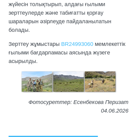
жүйесін толықтырып, алдағы ғылыми
зерттеулерде және табиғатты қорғау
шараларын әзірлеуде пайдаланылатын
болады.
Зерттеу жұмыстары
BR24993060
мемлекеттік
ғылыми бағдарламасы аясында жүзеге
асырылды.
Фотосуреттер: Есенбекова Перизат
04.06.2026