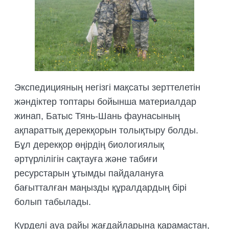
БИОЛОГИЯЛЫҚ НЕГІЗДЕМЕЛЕРДІ
ДАЙЫНДАУ
ТРЕНИНГТЕР МЕН СЕМИНАРЛАР,
ДАЛАЛЫҚ ЭКСКУРСИЯЛАР
ҰЙЫМДАСТЫРУ
ДАЛАЛЫҚ ТӘЖІРИБЕЛЕРДІ,
Экспедицияның негізгі мақсаты зерттелетін
ТАҒЫЛЫМДАМАЛАРДЫ
ҰЙЫМДАСТЫРУ
жәндіктер топтары бойынша материалдар
жинап, Батыс Тянь-Шань фаунасының
ақпараттық дерекқорын толықтыру болды.
Бұл дерекқор өңірдің биологиялық
әртүрлілігін сақтауға және табиғи
ресурстарын ұтымды пайдалануға
бағытталған маңызды құралдардың бірі
болып табылады.
Күрделі ауа райы жағдайларына қарамастан,