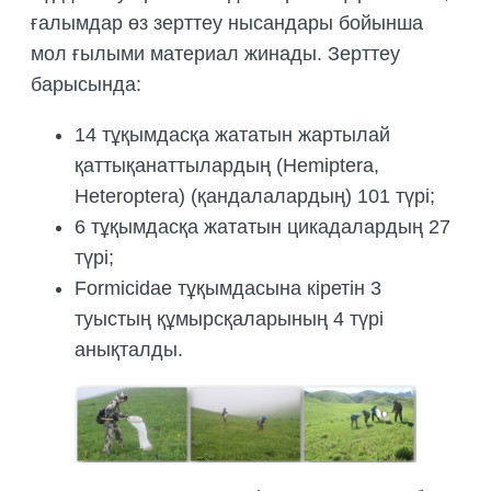
ғалымдар өз зерттеу нысандары бойынша
мол ғылыми материал жинады. Зерттеу
барысында:
14 тұқымдасқа жататын жартылай
қаттықанаттылардың (Hemiptera,
Heteroptera) (қандалалардың) 101 түрі;
6 тұқымдасқа жататын цикадалардың 27
түрі;
Formicidae тұқымдасына кіретін 3
туыстың құмырсқаларының 4 түрі
анықталды.