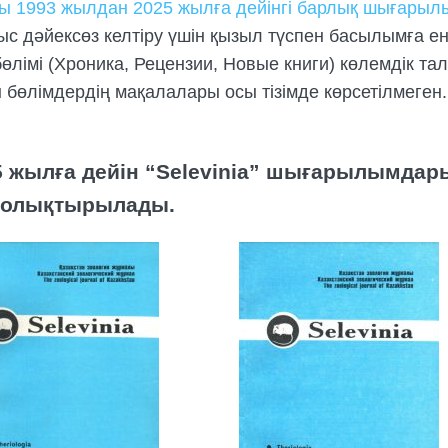
 1993 жылдан 2025 жылға дейінгі барлық шығарылы
ыс дәйексөз келтіру үшін қызыл түспен басылымға 
лімі (Хроника, Рецензии, Новые книги) көлемдік т
 бөлімдердің мақалалары осы тізімде көрсетілмеген.
5 жылға дейін “Selevinia” шығарылымдар
толықтырылады.