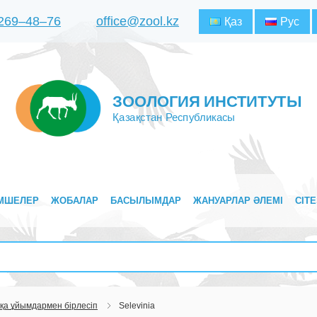
 269‒48‒76
office@zool.kz
Қаз
Рус
ЗООЛОГИЯ ИНСТИТУТЫ
Қазақстан Республикасы
МШЕЛЕР
ЖОБАЛАР
БАСЫЛЫМДАР
ЖАНУАРЛАР ӘЛЕМІ
CITE
қа ұйымдармен бірлесіп
Selevinia