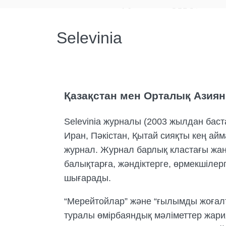
Selevinia
Қазақстан мен Орталық Азиян
Selevinia журналы (2003 жылдан баста
Иран, Пәкістан, Қытай сияқты кең а
журнал. Журнал барлық кластағы жану
балықтарға, жәндіктерге, өрмекшіле
шығарады.
“Мерейтойлар” және “ғылымды жоғалт
туралы өмірбаяндық мәліметтер жари