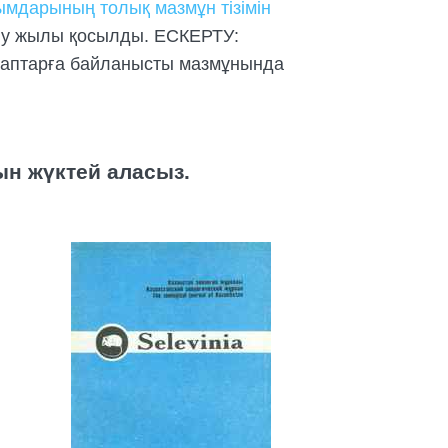
мдарының толық мазмұн тізімін
ену жылы қосылды. ЕСКЕРТУ:
алаптарға байланысты мазмұнында
ын жүктей аласыз.