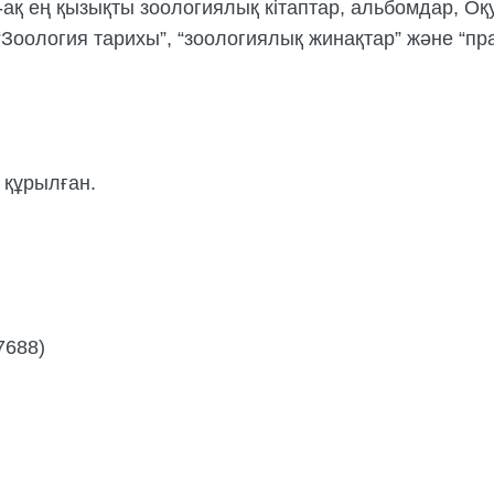
ақ ең қызықты зоологиялық кітаптар, альбомдар, Оқ
Зоология тарихы”, “зоологиялық жинақтар” және “пра
 құрылған.
7688)