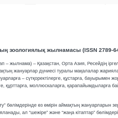
ың зоологиялық жылнамасы (ISSN 2789-6
п – жылнама) – Қазақстан, Орта Азия, Ресейдің іргел
ймақтың жануарлар дүниесі туралы мақалалар жария
арларға – сүтқоректілерге, құстарға, бауырымен ж
рге, құрттарға, моллюскаларға, қарапайымдыларға 
у” бөлімдерінде өз өмірін аймақтың жануарларын зе
яланады, ал “шежіре” және “жаңа кітаптар” бөлімде