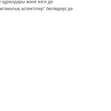
у құралдары және өзге де
ктикалық аспектілер” бөлімдері де