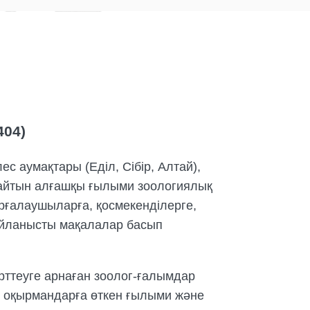
404)
ес аумақтары (Еділ, Сібір, Алтай),
лайтын алғашқы ғылыми зоологиялық
орғалаушыларға, қосмекенділерге,
байланысты мақалалар басып
рттеуге арнаған зоолог-ғалымдар
рі оқырмандарға өткен ғылыми және