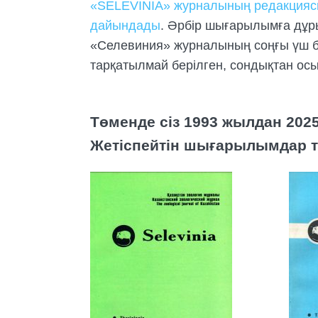
«SELEVINIA» журналының редакциясы
дайындады
. Әрбір шығарылымға дұр
«Селевиния» журналының соңғы үш бө
тарқатылмай берілген, сондықтан осы
Төменде сіз 1993 жылдан 202
Жетіспейтін шығарылымдар 