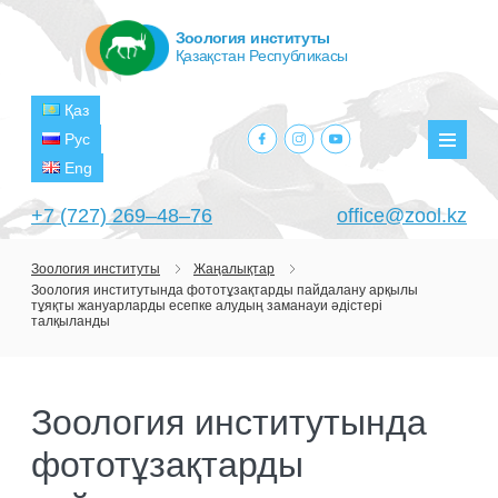
Зоология институты
Қазақстан Республикасы
Қаз
facebook.com
instagram.com
youtube.com
Рус
Мәзір
Eng
+7 (727) 269‒48‒76
office@zool.kz
Зоология институты
Жаңалықтар
Зоология институтында фототұзақтарды пайдалану арқылы
БАСТЫ
тұяқты жануарларды есепке алудың заманауи әдістері
талқыланды
ИНСТИТУТ ТУРАЛЫ
МАҚСАТТАРЫ МЕН МІНДЕТТЕРІ
БӨЛІМШЕЛЕР
Зоология институтында
БАСШЫЛЫҚ
ЗЕРТХАНАЛАР
ЖОБАЛАР
фототұзақтарды
ҚҰРЫЛЫМЫ
ТЕРОЛОГИЯ ЗЕРТХАНАСЫ
ҒЫЛЫМИ-ЗЕРТТЕУ ОРТАЛЫҚТАРЫ
АҒЫМДАҒЫ ЖОБАЛАР
БАСЫЛЫМДАР