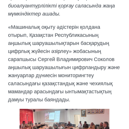
биоалуантүрлілікті қорғау саласында жаңа
мүмкіндіктер ашады.
«Машиналық оқыту әдістерін қолдана
отырып, Қазақстан Республикасының
аңшылық шаруашылықтарын басқарудың
цифрлық жүйесін әзірлеу» жобасының
сарапшысы Сергей Владимирович Соколов
аңшылық шаруашылығын цифрландыру және
жануарлар дүниесін мониторингтеу
саласындағы қазақстандық және чехиялық
мамандар арасындағы ынтымақтастықтың
дамуы туралы баяндады.