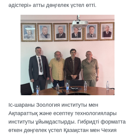
әдістері» атты дөңгелек үстел өтті.
БИОЛОГИЯЛЫҚ НЕГІЗДЕМЕЛЕРДІ
ДАЙЫНДАУ
ТРЕНИНГТЕР МЕН СЕМИНАРЛАР,
ДАЛАЛЫҚ ЭКСКУРСИЯЛАР
ҰЙЫМДАСТЫРУ
ДАЛАЛЫҚ ТӘЖІРИБЕЛЕРДІ,
ТАҒЫЛЫМДАМАЛАРДЫ
ҰЙЫМДАСТЫРУ
Іс-шараны Зоология институты мен
Ақпараттық және есептеу технологиялары
институты ұйымдастырды. Гибридті форматта
өткен дөңгелек үстел Қазақстан мен Чехия