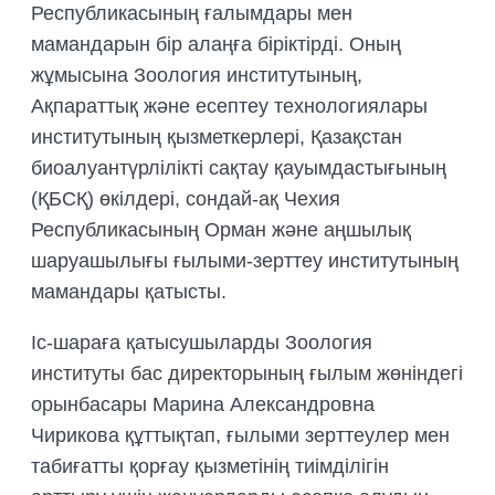
Республикасының ғалымдары мен
мамандарын бір алаңға біріктірді. Оның
жұмысына Зоология институтының,
Ақпараттық және есептеу технологиялары
институтының қызметкерлері, Қазақстан
биоалуантүрлілікті сақтау қауымдастығының
(ҚБСҚ) өкілдері, сондай-ақ Чехия
Республикасының Орман және аңшылық
шаруашылығы ғылыми-зерттеу институтының
мамандары қатысты.
Іс-шараға қатысушыларды Зоология
институты бас директорының ғылым жөніндегі
орынбасары Марина Александровна
Чирикова құттықтап, ғылыми зерттеулер мен
табиғатты қорғау қызметінің тиімділігін