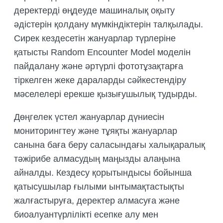
деректерді өңдеуде машиналық оқыту
әдістерін қолдану мүмкіндіктерін талқылады.
Сирек кездесетін жануарлар түрлеріне
қатысты Random Encounter Model моделін
пайдалану және әртүрлі фототұзақтарға
тіркелген жеке дараларды сәйкестендіру
мәселелері ерекше қызығушылық тудырды.
Дөңгелек үстел жануарлар дүниесін
мониторингтеу және тұяқты жануарлар
санына баға беру саласындағы халықаралық
тәжірибе алмасудың маңызды алаңына
айналды. Кездесу қорытындысы бойынша
қатысушылар ғылыми ынтымақтастықты
жалғастыруға, деректер алмасуға және
биоалуантүрлілікті есепке алу мен