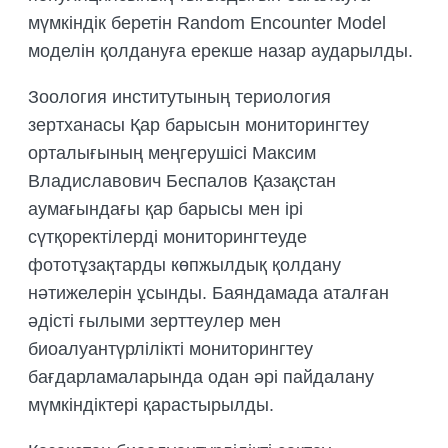
мүмкіндік беретін Random Encounter Model
моделін қолдануға ерекше назар аударылды.
Зоология институтының териология
зертханасы Қар барысын мониторингтеу
орталығының меңгерушісі Максим
Владиславович Беспалов Қазақстан
аумағындағы қар барысы мен ірі
сүтқоректілерді мониторингтеуде
фототұзақтарды көпжылдық қолдану
нәтижелерін ұсынды. Баяндамада аталған
әдісті ғылыми зерттеулер мен
биоалуантүрлілікті мониторингтеу
бағдарламаларында одан әрі пайдалану
мүмкіндіктері қарастырылды.