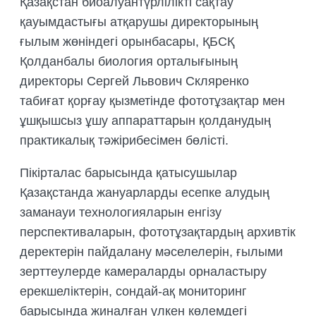
Қазақстан биоалуантүрлілікті сақтау
қауымдастығы атқарушы директорының
ғылым жөніндегі орынбасары, ҚБСҚ
Қолданбалы биология орталығының
директоры Сергей Львович Скляренко
табиғат қорғау қызметінде фототұзақтар мен
ұшқышсыз ұшу аппараттарын қолданудың
практикалық тәжірибесімен бөлісті.
Пікірталас барысында қатысушылар
Қазақстанда жануарларды есепке алудың
заманауи технологияларын енгізу
перспективаларын, фототұзақтардың архивтік
деректерін пайдалану мәселелерін, ғылыми
зерттеулерде камераларды орналастыру
ерекшеліктерін, сондай-ақ мониторинг
барысында жиналған үлкен көлемдегі