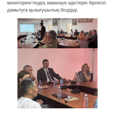
мониторингтеудің заманауи әдістерін бірлесіп
дамытуға қызығушылық білдірді.