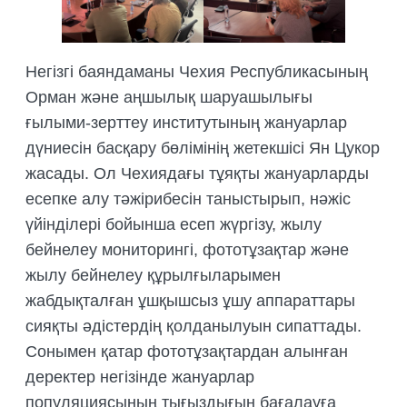
Негізгі баяндаманы Чехия Республикасының
Орман және аңшылық шаруашылығы
ғылыми-зерттеу институтының жануарлар
дүниесін басқару бөлімінің жетекшісі Ян Цукор
жасады. Ол Чехиядағы тұяқты жануарларды
есепке алу тәжірибесін таныстырып, нәжіс
үйінділері бойынша есеп жүргізу, жылу
бейнелеу мониторингі, фототұзақтар және
жылу бейнелеу құрылғыларымен
жабдықталған ұшқышсыз ұшу аппараттары
сияқты әдістердің қолданылуын сипаттады.
Сонымен қатар фототұзақтардан алынған
деректер негізінде жануарлар
популяциясының тығыздығын бағалауға