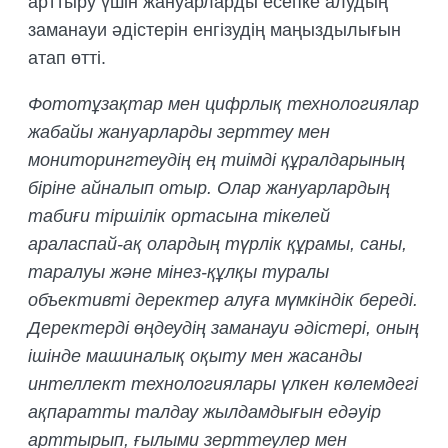
арттыру үшін жануарларды есепке алудың
заманауи әдістерін енгізудің маңыздылығын
атап өтті.
Фототұзақтар мен цифрлық технологиялар
жабайы жануарларды зерттеу мен
мониторингтеудің ең тиімді құралдарының
біріне айналып отыр. Олар жануарлардың
табиғи тіршілік ортасына тікелей
араласпай-ақ олардың түрлік құрамы, саны,
таралуы және мінез-құлқы туралы
объективті деректер алуға мүмкіндік береді.
Деректерді өңдеудің заманауи әдістері, оның
ішінде машиналық оқыту мен жасанды
интеллект технологиялары үлкен көлемдегі
ақпаратты талдау жылдамдығын едәуір
арттырып, ғылыми зерттеулер мен