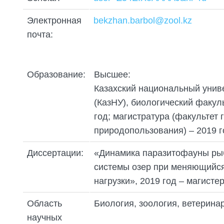
ПОДГОТОВКА БИОЛОГИЧЕСКИХ
СОВМЕСТНО С НАУЧНЫМ
ОБОСНОВАНИЙ
ОБЩЕСТВОМ ТЕТИС
Электронная
bekzhan.barbol@zool.kz
ОРГАНИЗАЦИЯ ТРЕНИНГОВ И
почта:
СЕЛЕВИНИЯ
СЕМИНАРОВ, ПОЛЕВЫХ ЭКСКУРСИЙ
SAIGA NEWS
ОРГАНИЗАЦИЯ ПОЛЕВЫХ ПРАКТИК,
СТАЖИРОВОК
Образование:
Высшее:
Казахский национальный унив
(КазНУ), биологический факуль
год; магистратура (факультет 
природопользования) – 2019 г
Диссертации:
«Динамика паразитофауны ры
системы озер при меняющийся
нагрузки», 2019 год – магисте
Область
Биология, зоология, ветерина
научных