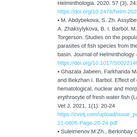
Helminthologia. 2020. 57 (3), 2
https://doi.org/10.2478/helm-20
•
M. Abdybekova, S. Zh. Assylbek
A. Zhaksylykova, B. I. Barbol, M.
Torgerson. Studies on the popula
parasites of fish species from t
basin. Journal of Helminthology 
https://doi.org/10.1017/S0022
•
Ghazala Jabeen, Farkhanda M
and Bekzhan I. Barbol. Effect o
hematological, nuclear and morph
erythrocyte of fresh water fish (
Vet J, 2021, 1(1): 20-24
https://cvetj.com/upload/issue
21-0805-Page-20-24.pdf
•
Suleimenov M.Zh., Berkinbay O