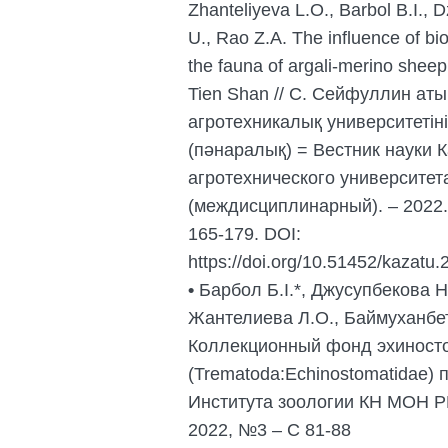
Zhanteliyeva L.O., Barbol B.I.,
U., Rao Z.A. The influence of bi
the fauna of argali-merino sheep
Tien Shan // С. Сейфуллин ат
агротехникалық университеті
(пәнаралық) = Вестник науки К
агротехнического университет
(междисциплинарный). – 2022. –
165-179. DOI:
https://doi.org/10.51452/kazat
•
Барбол Б.І.*, Джусупбекова 
Жантелиева Л.О., Баймуханбет
Коллекционный фонд эхиност
(Trematoda:Echinostomatidae) 
Института зоологии КН МОН РК
2022, №3 – С 81-88