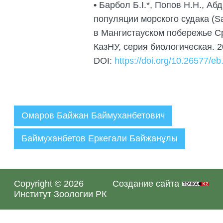
•
Барбол Б.І.*, Попов Н.Н., Аб
популяции морского судака (Sa
в Мангистауском побережье Ср
КазНУ, серия биологическая. 20
DOI:
https://doi.org/10.26577/eb
Омаров Байжан Баймуханбетович
Баймуханбетов Еркегали Байжанұлы
Администратор
29.09.2022
Copyright © 2026
Создание сайта
Институт Зоологии РК