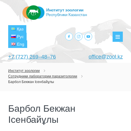
Институт зоологии
Республики Казахстан
Қаз
facebook.com
instagram.com
youtube.com
Рус
Мен
Eng
+7 (727) 269‒48‒76
office@zool.kz
Институт зоологии
Сотрудники лаборатории паразитологии
ГЛАВНАЯ
Барбол Бекжан Iсенбайұлы
ОБ ИНСТИТУТЕ
ЦЕЛИ И ЗАДАЧИ
ПОДРАЗДЕЛЕНИЯ
Барбол Бекжан
РУКОВОДСТВО
ЛАБОРАТОРИИ
ПРОЕКТЫ
Iсенбайұлы
СТРУКТУРА
ЛАБОРАТОРИЯ ТЕРИОЛОГИИ
НАУЧНО-ИССЛЕДОВАТЕЛЬСКИЕ
ТЕКУЩИЕ ПРОЕКТЫ
ИЗДАНИЯ