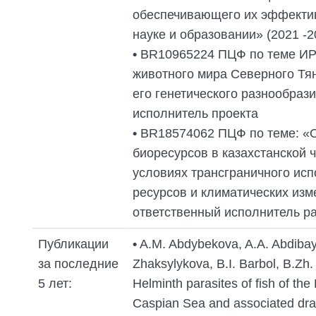
обеспечивающего их эффекти
науке и образовании» (2021 -20
•
ВR10965224 ПЦФ по теме ИРН
животного мира Северного Тя
его генетического разнообразия
исполнитель проекта
•
BR18574062 ПЦФ по теме: «О
биоресурсов в казахстанской 
условиях трансграничного ис
ресурсов и климатических измен
ответственный исполнитель р
Публикации
•
A.M. Abdybekova, A.A. Abdibay
за последние
Zhaksylykova, B.I. Barbol, B.Zh
5 лет:
Helminth parasites of fish of the
Caspian Sea and associated dra