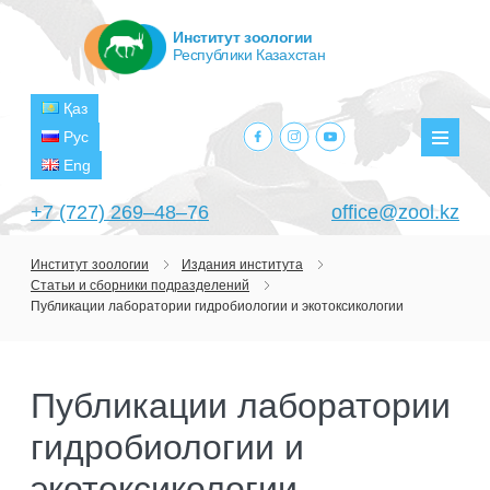
Институт зоологии
Республики Казахстан
Қаз
facebook.com
instagram.com
youtube.com
Рус
Мен
Eng
+7 (727) 269‒48‒76
office@zool.kz
Институт зоологии
Издания института
Статьи и сборники подразделений
ГЛАВНАЯ
Публикации лаборатории гидробиологии и экотоксикологии
ОБ ИНСТИТУТЕ
ЦЕЛИ И ЗАДАЧИ
ПОДРАЗДЕЛЕНИЯ
Публикации лаборатории
РУКОВОДСТВО
ЛАБОРАТОРИИ
ПРОЕКТЫ
гидробиологии и
СТРУКТУРА
ЛАБОРАТОРИЯ ТЕРИОЛОГИИ
НАУЧНО-ИССЛЕДОВАТЕЛЬСКИЕ
ТЕКУЩИЕ ПРОЕКТЫ
экотоксикологии
ИЗДАНИЯ