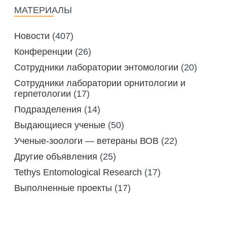
ПОДГОТОВКА БИОЛОГИЧЕСКИХ
МАТЕРИАЛЫ
СОВМЕСТНО С НАУЧНЫМ
ОБОСНОВАНИЙ
ОБЩЕСТВОМ ТЕТИС
ОРГАНИЗАЦИЯ ТРЕНИНГОВ И
Новости
(407)
СЕЛЕВИНИЯ
СЕМИНАРОВ, ПОЛЕВЫХ ЭКСКУРСИЙ
Конференции
(26)
SAIGA NEWS
ОРГАНИЗАЦИЯ ПОЛЕВЫХ ПРАКТИК,
Сотрудники лаборатории энтомологии
(20)
СТАЖИРОВОК
Сотрудники лаборатории орнитологии и
герпетологии
(17)
Подразделения
(14)
Выдающиеся ученые
(50)
Ученые-зоологи — ветераны ВОВ
(22)
Другие объявления
(25)
Tethys Entomological Research
(17)
Выполненные проекты
(17)