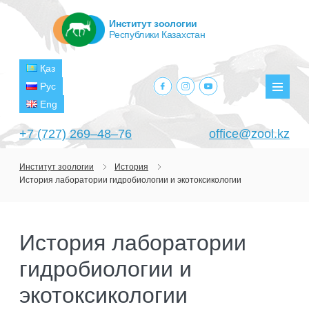
Институт зоологии
Республики Казахстан
Қаз
facebook.com
instagram.com
youtube.com
Рус
Мен
Eng
+7 (727) 269‒48‒76
office@zool.kz
Институт зоологии
История
История лаборатории гидробиологии и экотоксикологии
ГЛАВНАЯ
ОБ ИНСТИТУТЕ
История лаборатории
ЦЕЛИ И ЗАДАЧИ
ПОДРАЗДЕЛЕНИЯ
гидробиологии и
РУКОВОДСТВО
ЛАБОРАТОРИИ
ПРОЕКТЫ
СТРУКТУРА
экотоксикологии
ЛАБОРАТОРИЯ ТЕРИОЛОГИИ
НАУЧНО-ИССЛЕДОВАТЕЛЬСКИЕ
ТЕКУЩИЕ ПРОЕКТЫ
ИЗДАНИЯ