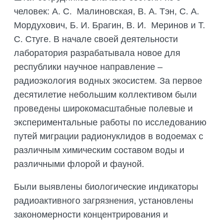
ПОДГОТОВКА БИОЛОГИЧЕСКИХ
СОВМЕСТНО С НАУЧНЫМ
человек: А. С. Малиновская, В. А. Тэн, С. А.
ОБОСНОВАНИЙ
ОБЩЕСТВОМ ТЕТИС
Мордухович, Б. И. Брагин, В. И. Меринов и Т.
ОРГАНИЗАЦИЯ ТРЕНИНГОВ И
СЕЛЕВИНИЯ
С. Стуге. В начале своей деятельности
СЕМИНАРОВ, ПОЛЕВЫХ ЭКСКУРСИЙ
лаборатория разрабатывала новое для
SAIGA NEWS
ОРГАНИЗАЦИЯ ПОЛЕВЫХ ПРАКТИК,
республики научное направление –
СТАЖИРОВОК
радиоэкология водных экосистем. За первое
десятилетие небольшим коллективом были
проведены широкомасштабные полевые и
экспериментальные работы по исследованию
путей миграции радионуклидов в водоемах с
различным химическим составом воды и
различными флорой и фауной.
Были выявлены биологические индикаторы
радиоактивного загрязнения, установлены
закономерности концентрирования и