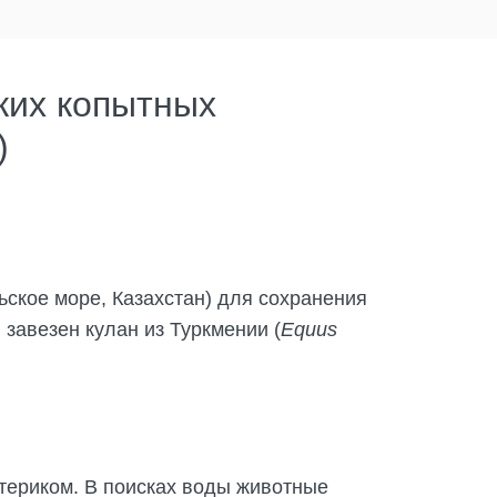
ких копытных
)
ьское море, Казахстан) для сохранения
л завезен кулан из Туркмении (
Equus
атериком. В поисках воды животные