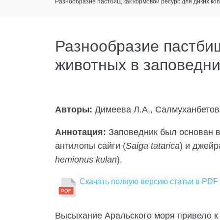
Разнообразие пастбищ как кормовой ресурс для диких ко
Разнообразие пастбищ
животных в заповедни
Авторы:
Димеева Л.А., Салмуханбетова
Аннотация:
Заповедник был основан в
антилопы сайги (
Saiga tatarica
) и джейр
hemionus kulan
).
Скачать полную версию статьи в PDF
Высыхание Аральского моря привело к т