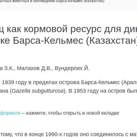
пытных животных в заповеднике Барса-Кельмес (Казахстан)
 как кормовой ресурс для ди
ке Барса-Кельмес (Казахстан
 З.К., Малахов Д.В., Вундерлих Й.
 1939 году в пределах острова Барса-Кельмес (Арал
ана (
Gazella subgutturosa
). В 1953 году на остров бы
 формате
– нажмите, чтобы открыть в новой вкладке
ому, что в конце 1990-х годов оно соединилось с м