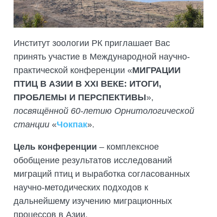
ПОДГОТОВКА БИОЛОГИЧЕСКИХ
СОВМЕСТНО С НАУЧНЫМ
ОБОСНОВАНИЙ
ОБЩЕСТВОМ ТЕТИС
ОРГАНИЗАЦИЯ ТРЕНИНГОВ И
СЕЛЕВИНИЯ
СЕМИНАРОВ, ПОЛЕВЫХ ЭКСКУРСИЙ
Институт зоологии РК приглашает Вас
SAIGA NEWS
принять участие в Международной научно-
ОРГАНИЗАЦИЯ ПОЛЕВЫХ ПРАКТИК,
СТАЖИРОВОК
практической конференции «
МИГРАЦИИ
ПТИЦ В АЗИИ В XXI ВЕКЕ: ИТОГИ,
ПРОБЛЕМЫ И ПЕРСПЕКТИВЫ
»,
посвящённой
60-летию Орнитологической
станции
«
Чокпак
».
Цель конференции
– комплексное
обобщение результатов исследований
миграций птиц и выработка согласованных
научно-методических подходов к
дальнейшему изучению миграционных
процессов в Азии.