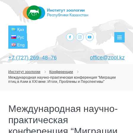
Институт зоологии
Республики Казахстан
Қаз
facebook.com
instagram.com
youtube.com
Рус
Мен
Eng
+7 (727) 269‒48‒76
office@zool.kz
Институт зоологии
Конференции
Международная научно-практическая конференция “Миграции
ГЛАВНАЯ
птиц в Азии в XXI веке: Итоги, Проблемы и Перспективы”
ОБ ИНСТИТУТЕ
ЦЕЛИ И ЗАДАЧИ
ПОДРАЗДЕЛЕНИЯ
Международная научно-
РУКОВОДСТВО
ЛАБОРАТОРИИ
практическая
ПРОЕКТЫ
СТРУКТУРА
ЛАБОРАТОРИЯ ТЕРИОЛОГИИ
НАУЧНО-ИССЛЕДОВАТЕЛЬСКИЕ
конференция “Миграции
ТЕКУЩИЕ ПРОЕКТЫ
ИЗДАНИЯ