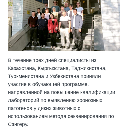
ПОДГОТОВКА БИОЛОГИЧЕСКИХ
СОВМЕСТНО С НАУЧНЫМ
ОБОСНОВАНИЙ
ОБЩЕСТВОМ ТЕТИС
ОРГАНИЗАЦИЯ ТРЕНИНГОВ И
СЕЛЕВИНИЯ
СЕМИНАРОВ, ПОЛЕВЫХ ЭКСКУРСИЙ
SAIGA NEWS
ОРГАНИЗАЦИЯ ПОЛЕВЫХ ПРАКТИК,
СТАЖИРОВОК
В течение трех дней специалисты из
Казахстана, Кыргызстана, Таджикистана,
Туркменистана и Узбекистана приняли
участие в обучающей программе,
направленной на повышение квалификации
лабораторий по выявлению зоонозных
патогенов у диких животных с
использованием метода секвенирования по
Сэнгеру.