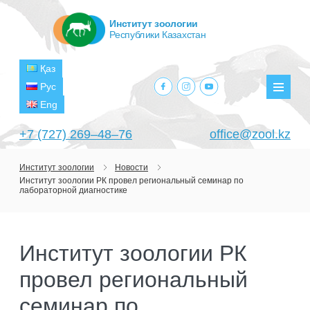
Институт зоологии
Республики Казахстан
Қаз
facebook.com
instagram.com
youtube.com
Рус
Мен
Eng
+7 (727) 269‒48‒76
office@zool.kz
Институт зоологии
Новости
Институт зоологии РК провел региональный семинар по
ГЛАВНАЯ
лабораторной диагностике
ОБ ИНСТИТУТЕ
ЦЕЛИ И ЗАДАЧИ
ПОДРАЗДЕЛЕНИЯ
Институт зоологии РК
РУКОВОДСТВО
ЛАБОРАТОРИИ
провел региональный
ПРОЕКТЫ
СТРУКТУРА
ЛАБОРАТОРИЯ ТЕРИОЛОГИИ
НАУЧНО-ИССЛЕДОВАТЕЛЬСКИЕ
семинар по
ТЕКУЩИЕ ПРОЕКТЫ
ИЗДАНИЯ