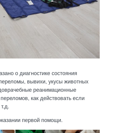
азано о диагностике состояния
 переломы, вывихи, укусы животных
ть доврачебные реанимационные
переломов, как действовать если
т.д.
оказании первой помощи.