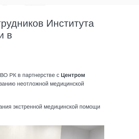
рудников Института
и в
НВО РК в партнерстве с
Центром
азанию неотложной медицинской
зания экстренной медицинской помощи