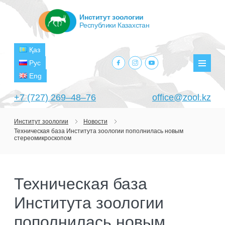
Институт зоологии
Республики Казахстан
Қаз
facebook.com
instagram.com
youtube.com
Рус
Мен
Eng
+7 (727) 269‒48‒76
office@zool.kz
Институт зоологии
Новости
Техническая база Института зоологии пополнилась новым
ГЛАВНАЯ
стереомикроскопом
ОБ ИНСТИТУТЕ
ЦЕЛИ И ЗАДАЧИ
ПОДРАЗДЕЛЕНИЯ
Техническая база
РУКОВОДСТВО
ЛАБОРАТОРИИ
Института зоологии
ПРОЕКТЫ
СТРУКТУРА
ЛАБОРАТОРИЯ ТЕРИОЛОГИИ
НАУЧНО-ИССЛЕДОВАТЕЛЬСКИЕ
пополнилась новым
ТЕКУЩИЕ ПРОЕКТЫ
ИЗДАНИЯ