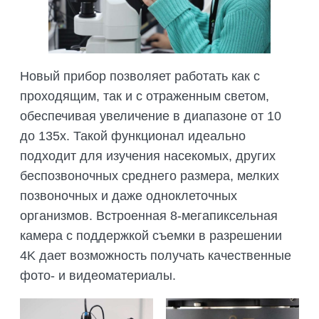
ПОДГОТОВКА БИОЛОГИЧЕСКИХ
СОВМЕСТНО С НАУЧНЫМ
ОБОСНОВАНИЙ
ОБЩЕСТВОМ ТЕТИС
ОРГАНИЗАЦИЯ ТРЕНИНГОВ И
СЕЛЕВИНИЯ
СЕМИНАРОВ, ПОЛЕВЫХ ЭКСКУРСИЙ
Новый прибор позволяет работать как с
SAIGA NEWS
ОРГАНИЗАЦИЯ ПОЛЕВЫХ ПРАКТИК,
проходящим, так и с отраженным светом,
СТАЖИРОВОК
обеспечивая увеличение в диапазоне от 10
до 135x. Такой функционал идеально
подходит для изучения насекомых, других
беспозвоночных среднего размера, мелких
позвоночных и даже одноклеточных
организмов. Встроенная 8-мегапиксельная
камера с поддержкой съемки в разрешении
4K дает возможность получать качественные
фото- и видеоматериалы.