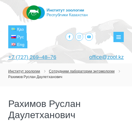
Институт зоологии
Республики Казахстан
Қаз
facebook.com
instagram.com
youtube.com
Рус
Мен
Eng
+7 (727) 269‒48‒76
office@zool.kz
Институт зоологии
Сотрудники лаборатории энтомологии
Рахимов Руслан Даулетханович
ГЛАВНАЯ
ОБ ИНСТИТУТЕ
Рахимов Руслан
ЦЕЛИ И ЗАДАЧИ
ПОДРАЗДЕЛЕНИЯ
Даулетханович
РУКОВОДСТВО
ЛАБОРАТОРИИ
ПРОЕКТЫ
СТРУКТУРА
ЛАБОРАТОРИЯ ТЕРИОЛОГИИ
НАУЧНО-ИССЛЕДОВАТЕЛЬСКИЕ
ТЕКУЩИЕ ПРОЕКТЫ
ИЗДАНИЯ