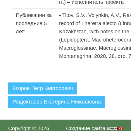
гг.) – исполнитель проекта
Публикации за
•
Titov, S.V., Volynkin, A.V., Ra
последние 5
record of Theretra alecto (Lin
лет:
Kazakhstan, with notes on the 
(Lepidoptera, Macroheterocera
Macroglossinae, Macroglossini
Montenegrina, 2020, 38, стр. 
Егоров Петр Викторович
Рощектаева Екатерина Николаевна
Администратор
29.09.2022
Copyright © 2026
Создание сайта