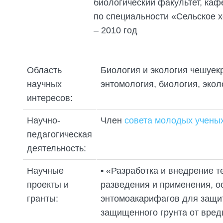
ПОДГОТОВКА БИОЛОГИЧЕСКИХ
биологический факультет, каф
СОВМЕСТНО С НАУЧНЫМ
ОБОСНОВАНИЙ
по специальности «Сельское х
ОБЩЕСТВОМ ТЕТИС
ОРГАНИЗАЦИЯ ТРЕНИНГОВ И
– 2010 год
СЕЛЕВИНИЯ
СЕМИНАРОВ, ПОЛЕВЫХ ЭКСКУРСИЙ
SAIGA NEWS
ОРГАНИЗАЦИЯ ПОЛЕВЫХ ПРАКТИК,
СТАЖИРОВОК
Область
Биология и экология чешуек
научных
энтомология, биология, экол
интересов:
Научно-
Член
совета молодых учены
педагогическая
деятельность:
Научные
•
«Разработка и внедрение т
проекты и
разведения и применения, о
гранты:
энтомоакарифагов для защи
защищенного грунта от вред