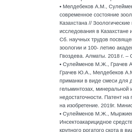
•
Мелдебеков А.М., Сулеймен
современное состояние зоол
Казахстана // Зоологические
исследования в Казахстане 
Сб. научных трудов посвяще
зоологии и 100- летию акад
Гвоздева. Алматы. 2018 г. – С
•
Сулейменов М.Ж., Грачев А
Грачев Ю.А., Мелдебеков А.
приманки в виде смеси для 
гельминтозах, минеральной 
недостаточности. Патент на
на изобретение. 2019г. Мини
•
Сулейменов М.Ж., Мыржиева
Инсектоакарицидное средств
крупного рогатого скота в ви