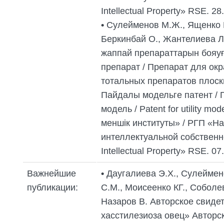
Intellectual Property» RSE. 28
•
Сулейменов М.Ж., Ященко Р
Беркинбай О., Жантелиева Л
жаппай препараттарын бояуғ
препарат / Препарат для ок
тотальных препаратов плоск
Пайдалы модельге патент / 
модель / Patent for utility mo
меншік институты» / РГП «Н
интеллектуальной собственност
Intellectual Property» RSE. 07
Важнейшие
•
Даугалиева Э.Х., Сулеймен
публикации:
С.М., Моисеенко КГ., Соболев
Назаров В. Авторское свиде
хасстилезиоза овец» Авторс