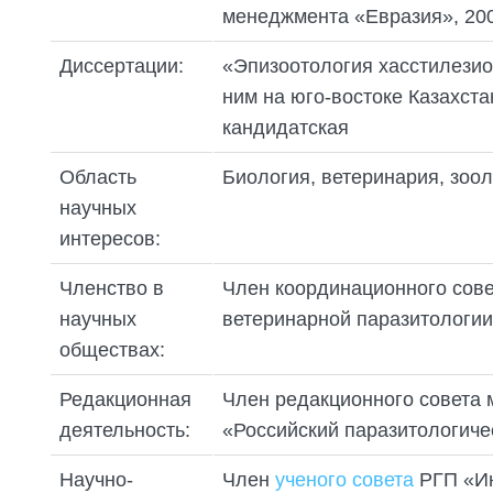
менеджмента «Евразия», 200
Диссертации:
«Эпизоотология хасстилезио
ним на юго-востоке Казахстан
кандидатская
Область
Биология, ветеринария, зоол
научных
интересов:
Членство в
Член координационного сове
научных
ветеринарной паразитологии 
обществах:
Редакционная
Член редакционного совета
деятельность:
«Российский паразитологичес
Научно-
Член
ученого совета
РГП «Ин