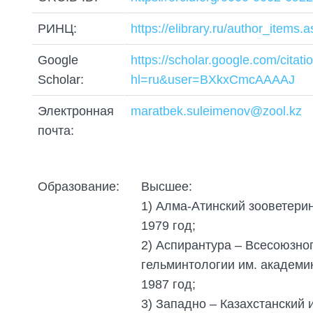
ПОДГОТОВКА БИОЛОГИЧЕСКИХ
СОВМЕСТНО С НАУЧНЫМ
ОБОСНОВАНИЙ
ОБЩЕСТВОМ ТЕТИС
РИНЦ:
https://elibrary.ru/author_items
ОРГАНИЗАЦИЯ ТРЕНИНГОВ И
СЕЛЕВИНИЯ
СЕМИНАРОВ, ПОЛЕВЫХ ЭКСКУРСИЙ
Google
https://scholar.google.com/citati
Scholar:
hl=ru&user=BXkxCmcAAAAJ
SAIGA NEWS
ОРГАНИЗАЦИЯ ПОЛЕВЫХ ПРАКТИК,
СТАЖИРОВОК
Электронная
maratbek.suleimenov@zool.kz
почта:
Образование:
Высшее:
1) Алма-Атинский зооветери
1979 год;
2) Аспирантура – Всесоюзног
гельминтологии им. академик
1987 год;
3) Западно – Казахстанский 