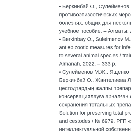
•
Беркинбай О., Сулейменов
противоэпизоотических меро
болезнях, общих для нескол
учебное пособие. – Алматы: 
•
Berkinbay O., Suleimenov M.
antiepizootic measures for in
to several animal species / tra
Almanah, 2022. – 333 p.
•
Сулейменов М.Ж., Ященко Р
Беркинбай О., Жантелиева Л
цестодтардың жалпы препа
консервациялауға арналған е
сохранения тотальных препа
Solution for preserving total p
and cestodes / № 6979. РГП
интеллектуальной собственност