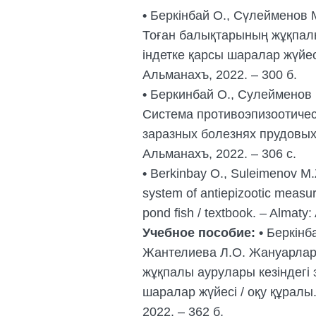
•
Беркінбай О., Сүлейменов 
Тоған балықтарының жұқпалы
індетке қарсы шаралар жүйес
Альманахъ, 2022. – 300 б.
•
Беркинбай О., Сулейменов 
Система противоэпизоотичес
заразных болезнях прудовых 
Альманахъ, 2022. – 306 с.
•
Berkinbay O., Suleimenov M.Z
system of antiepizootic measur
pond fish / textbook. – Almaty
Учебное пособие:
•
Беркінба
Жантелиева Л.О. Жануарлард
жұқпалы аурулары кезіндегі 
шаралар жүйесі / оқу құралы
2022. – 362 б.