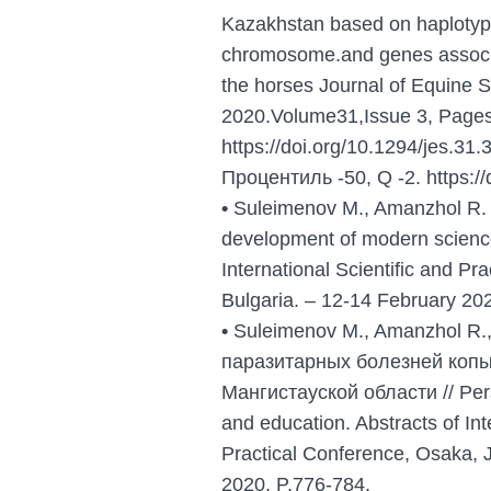
Kazakhstan based on haploty
chromosome.and genes associat
the horses Journal of Equine S
2020.Volume31,Issue 3, Pages
https://doi.org/10.1294/jes.31
Процентиль -50, Q -2. https://
•
Suleimenov M., Amanzhol R. T
development of modern science.
International Scientific and Pr
Bulgaria. – 12-14 February 202
•
Suleimenov M., Amanzhol R.
паразитарных болезней коп
Мангистауской области // Pers
and education. Abstracts of Int
Practical Conference, Osaka, 
2020, P.776-784.