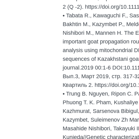
2 (Q -2). https://doi.org/10.11
•
Tabata R., Kawaguchi F., Sas
Bakhtin M., Kazymbet P., Meld
Nishibori M., Mannen H. The E
important goat propagation rou
analysis using mitochondrial
sequences of Kazakhstani goat
journal.2019 00:1-6 DOI:10.111
Вып.3, Март 2019, стр. 317-3
Квартиль 2. https://doi.org/10
•
Trung B. Nguyen, Ripon C. Pa
Phuong T. K. Pham, Kushaliye
Kazhmurat, Sarsenova Bibigul, 
Kazymbet, Suleimenov Zh Mara
Masahide Nishibori, Takayuki I
Kunieda//Genetic characteriza