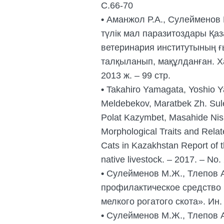
С.66-70
•
Аманжол Р.А., Сулейменов 
түлік мал паразитоздары Қаз
ветеринария институтының 
талқыланып, мақұлданған. Х
2013 ж. – 99 стр.
•
Takahiro Yamagata, Yoshio 
Meldebekov, Maratbek Zh. Sule
Polat Kazymbet, Masahide Nis
Morphological Traits and Rela
Cats in Kazakhstan Report of t
native livestock. – 2017. – No.
•
Сулейменов М.Ж., Тлепов А
профилактическое средство 
мелкого рогатого скота». Ин
•
Сулейменов М.Ж., Тлепов А