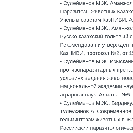
•
Сулейменов М.Ж. Аманжол Р
Паразитозы животных Казахс
Ученым советом КазНИВИ. Ал
•
Сулейменов М.Ж., Аманжол 
Русско-казахский толковый 
Рекомендован и утвержден н
КазНИВИ, протокол №2, от 15
•
Сулейменов М.Ж. Изыскани
противопаразитарных препа
условиях ведения животново
Национальной академии наук
аграрных наук. Алматы. №5, 2
•
Сулейменов М.Ж., Бердикул
Тулеуханов А. Современное 
гельминтозам животных в Ж
Российский паразитологичес