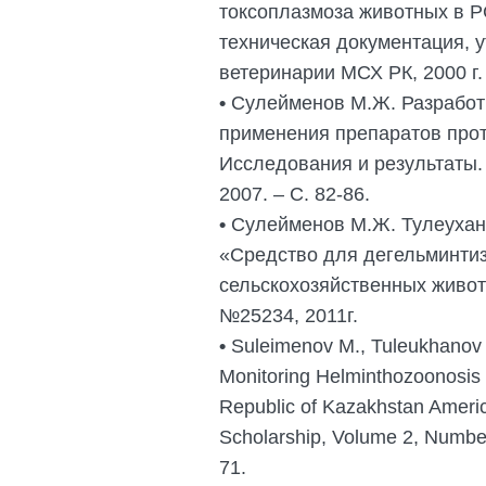
токсоплазмоза животных в Р
техническая документация, 
ветеринарии МСХ РК, 2000 г.
•
Сулейменов М.Ж. Разработ
применения препаратов про
Исследования и результаты.
2007. – С. 82-86.
•
Сулейменов М.Ж. Тулеухано
«Средство для дегельминти
сельскохозяйственных животн
№25234, 2011г.
•
Suleimenov M., Tuleukhanov 
Monitoring Helminthоzoonosis 
Republic of Kazakhstan Americ
Scholarship, Volume 2, Numbe
71.