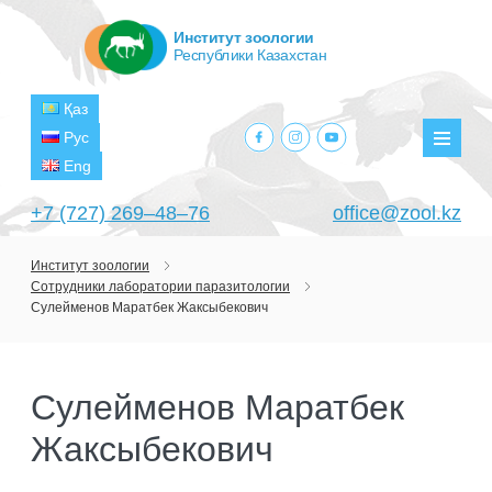
Институт зоологии
Республики Казахстан
Қаз
facebook.com
instagram.com
youtube.com
Рус
Мен
Eng
+7 (727) 269‒48‒76
office@zool.kz
Институт зоологии
Сотрудники лаборатории паразитологии
ГЛАВНАЯ
Сулейменов Маратбек Жаксыбекович
ОБ ИНСТИТУТЕ
ЦЕЛИ И ЗАДАЧИ
ПОДРАЗДЕЛЕНИЯ
Сулейменов Маратбек
РУКОВОДСТВО
ЛАБОРАТОРИИ
ПРОЕКТЫ
Жаксыбекович
СТРУКТУРА
ЛАБОРАТОРИЯ ТЕРИОЛОГИИ
НАУЧНО-ИССЛЕДОВАТЕЛЬСКИЕ
ТЕКУЩИЕ ПРОЕКТЫ
ИЗДАНИЯ