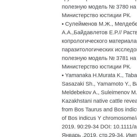
полезную модель № 3780 на 
Министерство юстиции РК.
•
Сулейменов М.Ж., Мелдебек
А.А.,Байдавлетов Е.Р.// Рас
копрологического материала
паразитологических исследо
полезную модель № 3781 на 
Министерство юстиции РК.
•
Yamanaka H.Murata K., Tabat
Sasazaki Sh., Yamamoto Y., Ba
Meldebekov A., Suleimenov M.
Kazakhstani native cattle reve
from Bos Taurus and Bos indic
of Bos indicus Y chromosome//
2019. 90:29-34 DOI: 10.1111/a
Январь .2019, стр.29-34. Имп