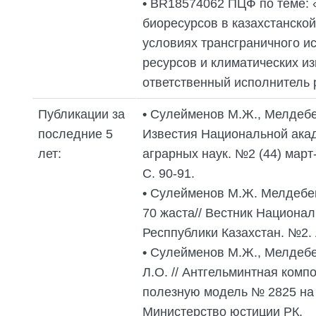
•
BR18574062 ПЦФ по теме: 
биоресурсов в казахстанско
условиях трансграничного и
ресурсов и климатических изм
ответственный исполнитель
Публикации за
•
Сулейменов М.Ж., Мелдебек
последние 5
Известия Национальной акад
лет:
аграрных наук. №2 (44) март
С. 90-91.
•
Сулейменов М.Ж. Мелдебе
70 жаста// Вестник Национа
Респпублики Казахстан. №2.
•
Сулейменов М.Ж., Мелдебе
Л.О. // Антгельминтная комп
полезную модель № 2825 на и
Министерство юстиции РК.