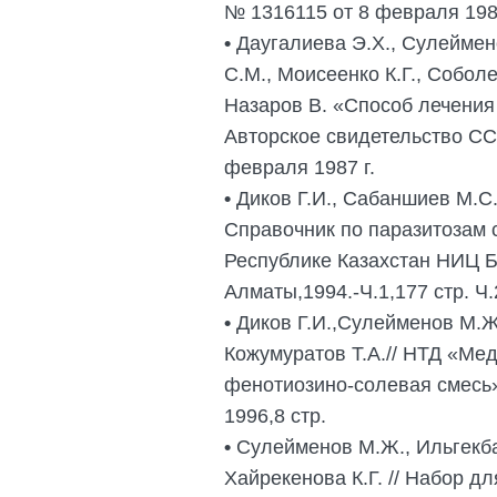
№ 1316115 от 8 февраля 1987
•
Даугалиева Э.Х., Сулеймен
С.М., Моисеенко К.Г., Соболе
Назаров В. «Способ лечения
Авторское свидетельство СС
февраля 1987 г.
•
Диков Г.И., Сабаншиев М.С.
Справочник по паразитозам 
Республике Казахстан НИЦ Б
Алматы,1994.-Ч.1,177 стр. Ч.2
•
Диков Г.И.,Сулейменов М.Ж.
Кожумуратов Т.А.// НТД «Мед
фенотиозино-солевая смесь»
1996,8 стр.
•
Сулейменов М.Ж., Ильгекбае
Хайрекенова К.Г. // Набор д