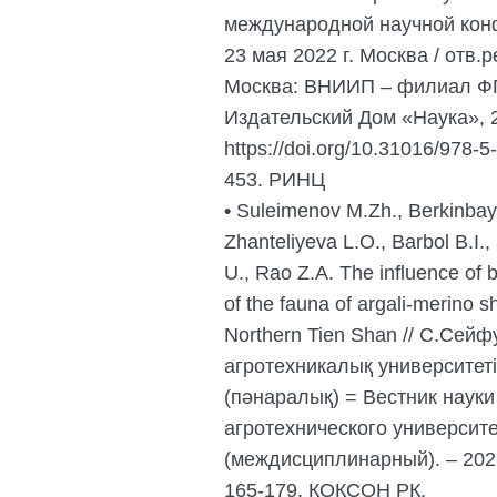
международной научной конф
23 мая 2022 г. Москва / отв.
Москва: ВНИИП – филиал 
Издательский Дом «Наука», 2
https://doi.org/10.31016/978-
453. РИНЦ
•
Suleimenov M.Zh., Berkinbay
Zhanteliyeva L.O., Barbol B.I
U., Rao Z.A. The influence of 
of the fauna of argali-merino s
Northern Tien Shan // С.Сей
агротехникалық университе
(пәнаралық) = Вестник науки
агротехнического университ
(междисциплинарный). – 2022.
165-179. КОКСОН РК.