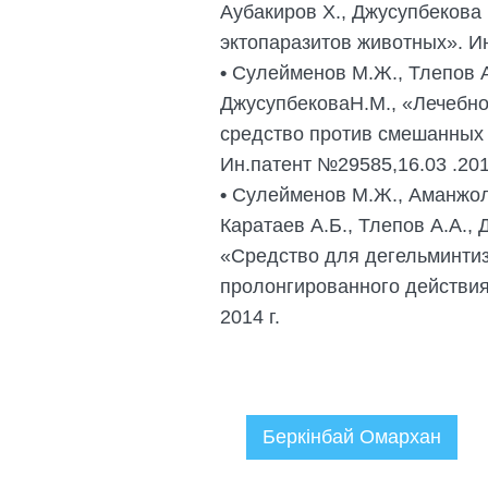
Аубакиров Х., Джусупбекова
эктопаразитов животных». Ин
•
Сулейменов М.Ж., Тлепов А.
ДжусупбековаН.М., «Лечебн
средство против смешанных 
Ин.патент №29585,16.03 .201
•
Сулейменов М.Ж., Аманжол Р
Каратаев А.Б., Тлепов А.А., 
«Средство для дегельминтиз
пролонгированного действия
2014 г.
Беркінбай Омархан