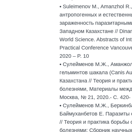
•
Suleimenov M., Amanzhol R.
антропогенных и естественн
зараженность паразитарным
Западном Казахстане // Dinam
World Science. Abstracts of Int
Practical Conference Vancouv
2020 – P. 10
•
Сулейменов М.Ж., Аманжол 
гельминтов шакала (Canis Au
Казахстана // Теория и прак
болезнями, Материалы межд
Москва, № 21, 2020.- С. 420-
•
Сулейменов М.Ж., Беркинба
Баймуханбетов Е. Паразиты 
// Теория и практика борьбы
болезнями: Сборник научных