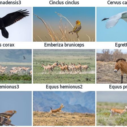
anadensis3
Cinclus cinclus
Cervus c
s corax
Emberiza bruniceps
Egret
emionus3
Equus hemionus2
Equus pr