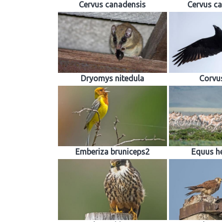
Cervus canadensis
Cervus c
Dryomys nitedula
Corvu
Emberiza bruniceps2
Equus h