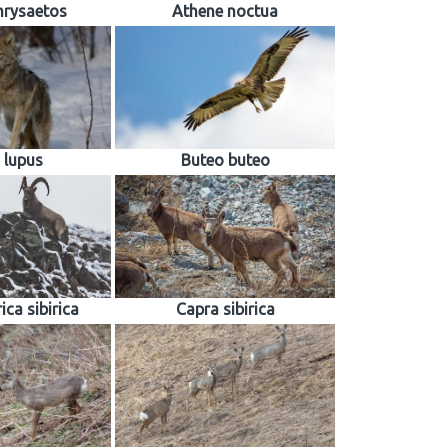
hrysaetos
Athene noctua
 lupus
Buteo buteo
ica sibirica
Capra sibirica