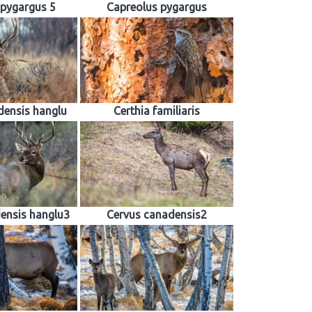
 pygargus 5
Capreolus pygargus
densis hanglu
Certhia familiaris
ensis hanglu3
Cervus canadensis2