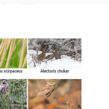
s scirpaceus
Alectoris chukar