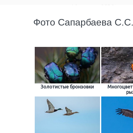
Фото Сапарбаева С.С
Золотистые бронзовки
Многоцвет
ры