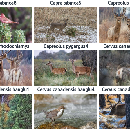
ibirica8
Capra sibirica5
Capreolus
rhodochlamys
Capreolus pygargus4
Cervus cana
ensis hanglu1
Cervus canadensis hanglu4
Cervus canad