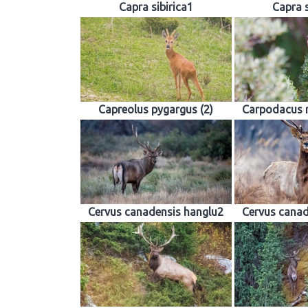
Capra sibirica1
Capra s
Capreolus pygargus (2)
Carpodacus 
Cervus canadensis hanglu2
Cervus canad