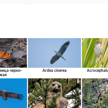
.
ница черно-
Ardea cinerea
Acrocephalu
жая