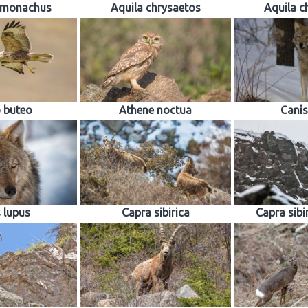
 monachus
Aquila chrysaetos
Aquila c
 buteo
Athene noctua
Canis
 lupus
Capra sibirica
Capra sibir