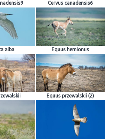
anadensis9
Cervus canadensis6
ta alba
Equus hemionus
zewalskii
Equus przewalskii (2)