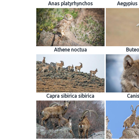
Anas platyrhynchos
Aegypius
Athene noctua
Buteo
Capra sibirica sibirica
Canis