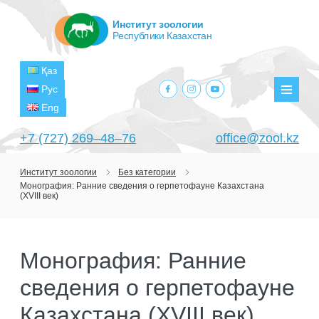
Институт зоологии
Республики Казахстан
Қаз
facebook.com
instagram.com
youtube.com
Рус
Мен
Eng
+7 (727) 269‒48‒76
office@zool.kz
Институт зоологии
Без категории
Монография: Ранние сведения о герпетофауне Казахстана
ГЛАВНАЯ
(XVIII век)
ОБ ИНСТИТУТЕ
ЦЕЛИ И ЗАДАЧИ
ПОДРАЗДЕЛЕНИЯ
Монография: Ранние
РУКОВОДСТВО
ЛАБОРАТОРИИ
сведения о герпетофауне
ПРОЕКТЫ
СТРУКТУРА
ЛАБОРАТОРИЯ ТЕРИОЛОГИИ
НАУЧНО-ИССЛЕДОВАТЕЛЬСКИЕ
Казахстана (XVIII век)
ТЕКУЩИЕ ПРОЕКТЫ
ИЗДАНИЯ