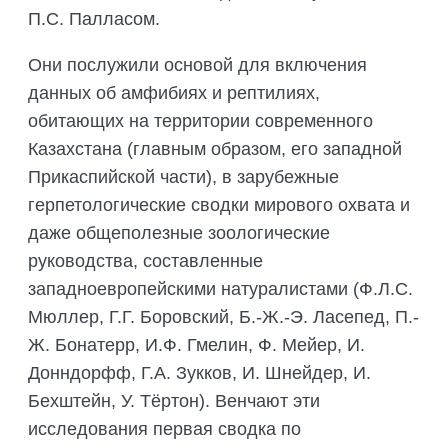
ПОДГОТОВКА БИОЛОГИЧЕСКИХ
П.С. Палласом.
СОВМЕСТНО С НАУЧНЫМ
ОБОСНОВАНИЙ
ОБЩЕСТВОМ ТЕТИС
ОРГАНИЗАЦИЯ ТРЕНИНГОВ И
Они послужили основой для включения
СЕЛЕВИНИЯ
СЕМИНАРОВ, ПОЛЕВЫХ ЭКСКУРСИЙ
данных об амфибиях и рептилиях,
SAIGA NEWS
ОРГАНИЗАЦИЯ ПОЛЕВЫХ ПРАКТИК,
обитающих на территории современного
СТАЖИРОВОК
Казахстана (главным образом, его западной
Прикаспийской части), в зарубежные
герпетологические сводки мирового охвата и
даже общеполезные зоологические
руководства, составленные
западноевропейскими натуралистами (Ф.Л.С.
Мюллер, Г.Г. Боровский, Б.-Ж.-Э. Ласепед, П.-
Ж. Бонатерр, И.Ф. Гмелин, Ф. Мейер, И.
Донндорфф, Г.А. Зукков, И. Шнейдер, И.
Бехштейн, У. Тёртон). Венчают эти
исследования первая сводка по