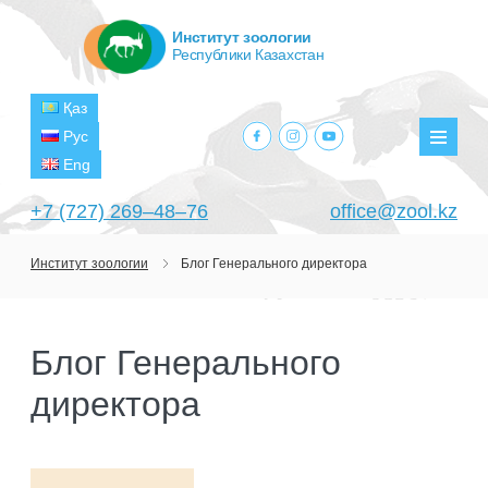
Институт зоологии
Республики Казахстан
Қаз
facebook.com
instagram.com
youtube.com
Рус
Мен
Eng
+7 (727) 269‒48‒76
office@zool.kz
Институт зоологии
Блог Генерального директора
ГЛАВНАЯ
ОБ ИНСТИТУТЕ
Блог Генерального
ЦЕЛИ И ЗАДАЧИ
ПОДРАЗДЕЛЕНИЯ
директора
РУКОВОДСТВО
ЛАБОРАТОРИИ
ПРОЕКТЫ
СТРУКТУРА
ЛАБОРАТОРИЯ ТЕРИОЛОГИИ
НАУЧНО-ИССЛЕДОВАТЕЛЬСКИЕ
ТЕКУЩИЕ ПРОЕКТЫ
ИЗДАНИЯ