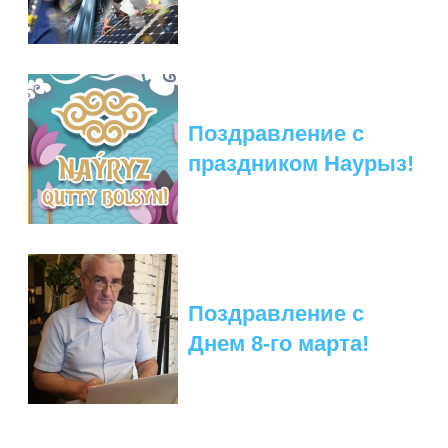
ПОДГОТОВКА БИОЛОГИЧЕСКИХ
СОВМЕСТНО С НАУЧНЫМ
ОБОСНОВАНИЙ
ОБЩЕСТВОМ ТЕТИС
ОРГАНИЗАЦИЯ ТРЕНИНГОВ И
СЕЛЕВИНИЯ
СЕМИНАРОВ, ПОЛЕВЫХ ЭКСКУРСИЙ
SAIGA NEWS
ОРГАНИЗАЦИЯ ПОЛЕВЫХ ПРАКТИК,
Поздравление с
СТАЖИРОВОК
праздником Наурыз!
Поздравление с
Днем 8-го марта!