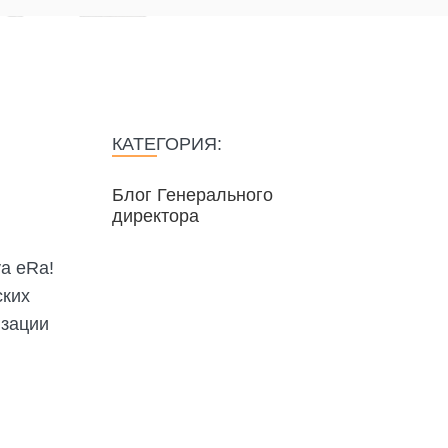
КАТЕГОРИЯ:
Блог Генерального
директора
a eRa!
ских
изации