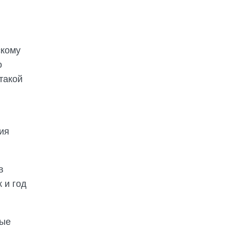
скому
о
такой
ия
в
 и год
рые