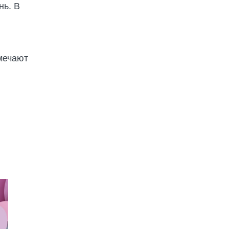
нь. В
тмечают