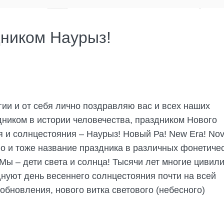
дником Наурыз!
гии и от себя лично поздравляю вас и всех наших
ником в истории человечества, праздником Нового
я и солнцестояния – Наурыз! Новый Ра! New Era! Nov
о и тоже название праздника в различных фонетиче
 Мы – дети света и солнца! Тысячи лет многие цивил
днуют день весеннего солнцестояния почти на всей
обновления, нового витка светового (небесного)