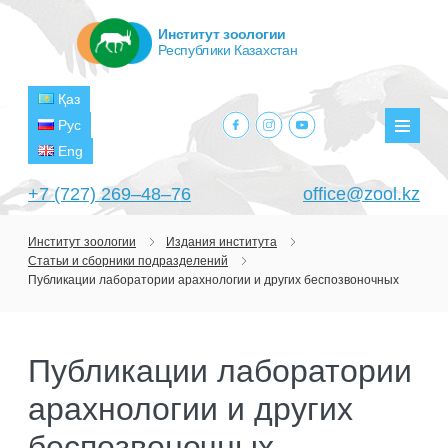
Институт зоологии
Республики Казахстан
Қаз
facebook.com
instagram.com
youtube.com
Рус
Мен
Eng
+7 (727) 269‒48‒76
office@zool.kz
Институт зоологии
Издания института
Статьи и сборники подразделений
ГЛАВНАЯ
Публикации лаборатории арахнологии и других беспозвоночных
ОБ ИНСТИТУТЕ
ЦЕЛИ И ЗАДАЧИ
ПОДРАЗДЕЛЕНИЯ
Публикации лаборатории
РУКОВОДСТВО
ЛАБОРАТОРИИ
ПРОЕКТЫ
арахнологии и других
СТРУКТУРА
ЛАБОРАТОРИЯ ТЕРИОЛОГИИ
НАУЧНО-ИССЛЕДОВАТЕЛЬСКИЕ
ТЕКУЩИЕ ПРОЕКТЫ
беспозвоночных
ИЗДАНИЯ