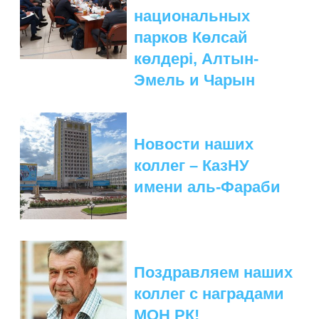
национальных
парков Көлсай
көлдері, Алтын-
Эмель и Чарын
Новости наших
коллег – КазНУ
имени аль-Фараби
Поздравляем наших
коллег с наградами
МОН РК!