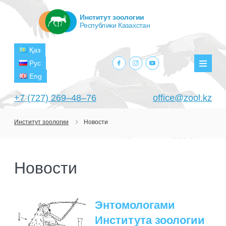
Институт зоологии
Республики Казахстан
Қаз
facebook.com
instagram.com
youtube.com
Рус
Мен
Eng
+7 (727) 269‒48‒76
office@zool.kz
Институт зоологии
Новости
ГЛАВНАЯ
ОБ ИНСТИТУТЕ
Новости
ЦЕЛИ И ЗАДАЧИ
ПОДРАЗДЕЛЕНИЯ
РУКОВОДСТВО
ЛАБОРАТОРИИ
ПРОЕКТЫ
Энтомологами
СТРУКТУРА
ЛАБОРАТОРИЯ ТЕРИОЛОГИИ
НАУЧНО-ИССЛЕДОВАТЕЛЬСКИЕ
Института зоологии
ТЕКУЩИЕ ПРОЕКТЫ
ИЗДАНИЯ