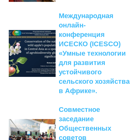
ПОДГОТОВКА БИОЛОГИЧЕСКИХ
СОВМЕСТНО С НАУЧНЫМ
ОБОСНОВАНИЙ
ОБЩЕСТВОМ ТЕТИС
Международная
ОРГАНИЗАЦИЯ ТРЕНИНГОВ И
СЕЛЕВИНИЯ
онлайн-
СЕМИНАРОВ, ПОЛЕВЫХ ЭКСКУРСИЙ
конференция
SAIGA NEWS
ОРГАНИЗАЦИЯ ПОЛЕВЫХ ПРАКТИК,
ИСЕСКО (ICESCO)
СТАЖИРОВОК
«Умные технологии
для развития
устойчивого
сельского хозяйства
в Африке».
Совместное
заседание
Общественных
советов