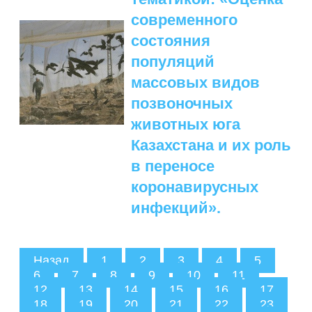
современного
состояния
популяций
массовых видов
позвоночных
животных юга
Казахстана и их роль
в переносе
коронавирусных
инфекций».
Назад
1
2
3
4
5
6
7
8
9
10
11
12
13
14
15
16
17
18
19
20
21
22
23