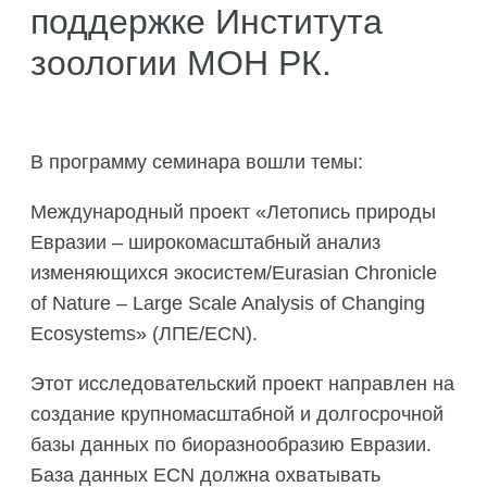
ПОДГОТОВКА БИОЛОГИЧЕСКИХ
поддержке Института
СОВМЕСТНО С НАУЧНЫМ
ОБОСНОВАНИЙ
ОБЩЕСТВОМ ТЕТИС
зоологии МОН РК.
ОРГАНИЗАЦИЯ ТРЕНИНГОВ И
СЕЛЕВИНИЯ
СЕМИНАРОВ, ПОЛЕВЫХ ЭКСКУРСИЙ
SAIGA NEWS
ОРГАНИЗАЦИЯ ПОЛЕВЫХ ПРАКТИК,
СТАЖИРОВОК
В программу семинара вошли темы:
Международный проект «Летопись природы
Евразии – широкомасштабный анализ
изменяющихся экосистем/Eurasian Chronicle
of Nature – Large Scale Analysis of Changing
Ecosystems» (ЛПЕ/ECN).
Этот исследовательский проект направлен на
создание крупномасштабной и долгосрочной
базы данных по биоразнообразию Евразии.
База данных ECN должна охватывать