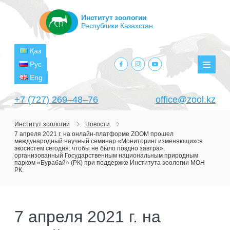
Институт зоологии
Республики Казахстан
Қаз
facebook.com
instagram.com
youtube.com
Рус
Мен
Eng
+7 (727) 269‒48‒76
office@zool.kz
Институт зоологии
Новости
7 апреля 2021 г. на онлайн-платформе ZOOM прошел
ГЛАВНАЯ
международный научный семинар «Мониторинг изменяющихся
экосистем сегодня: чтобы не было поздно завтра»,
ОБ ИНСТИТУТЕ
организованный Государственным национальным природным
парком «Бурабай» (РК) при поддержке Института зоологии МОН
РК.
ЦЕЛИ И ЗАДАЧИ
ПОДРАЗДЕЛЕНИЯ
РУКОВОДСТВО
ЛАБОРАТОРИИ
ПРОЕКТЫ
7 апреля 2021 г. на
СТРУКТУРА
ЛАБОРАТОРИЯ ТЕРИОЛОГИИ
НАУЧНО-ИССЛЕДОВАТЕЛЬСКИЕ
ТЕКУЩИЕ ПРОЕКТЫ
ИЗДАНИЯ