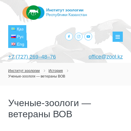
Институт зоологии
Республики Казахстан
Қаз
facebook.com
instagram.com
youtube.com
Рус
Мен
Eng
+7 (727) 269‒48‒76
office@zool.kz
Институт зоологии
История
Ученые-зоологи — ветераны ВОВ
ГЛАВНАЯ
ОБ ИНСТИТУТЕ
Ученые-зоологи —
ЦЕЛИ И ЗАДАЧИ
ПОДРАЗДЕЛЕНИЯ
ветераны ВОВ
РУКОВОДСТВО
ЛАБОРАТОРИИ
ПРОЕКТЫ
СТРУКТУРА
ЛАБОРАТОРИЯ ТЕРИОЛОГИИ
НАУЧНО-ИССЛЕДОВАТЕЛЬСКИЕ
ТЕКУЩИЕ ПРОЕКТЫ
ИЗДАНИЯ