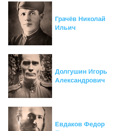
Грачёв Николай
Ильич
Долгушин Игорь
Александрович
Евдаков Федор