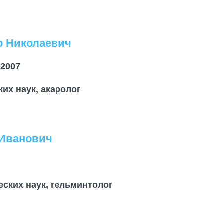
р Николаевич
2007
их наук, акаролог
 Иванович
еских наук, гельминтолог