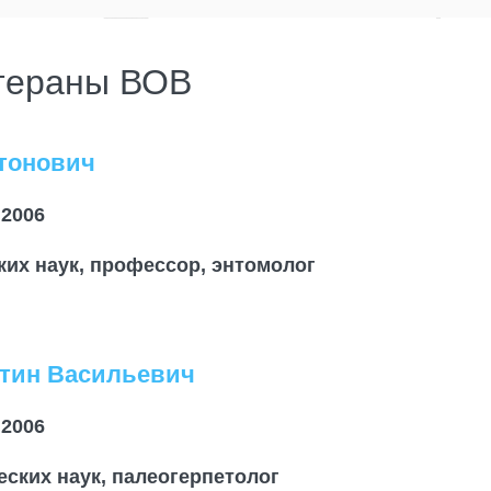
тераны ВОВ
тонович
2006
ких наук, профессор, энтомолог
нтин Васильевич
 2006
еских наук, палеогерпетолог