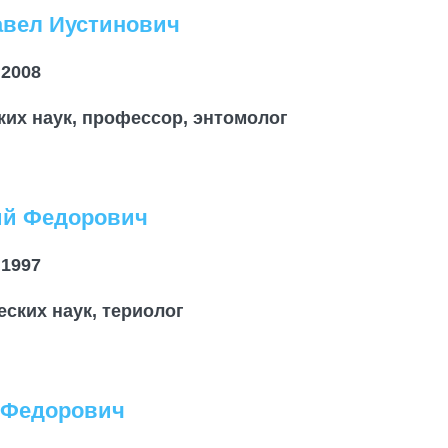
авел Иустинович
 2008
ких наук, профессор, энтомолог
ий Федорович
 1997
ских наук, териолог
 Федорович