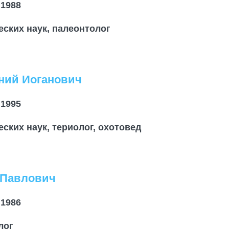
 1988
еских наук, палеонтолог
ний Иоганович
 1995
ских наук, териолог, охотовед
 Павлович
 1986
лог